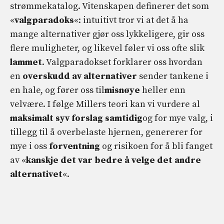
strømmekatalog. Vitenskapen definerer det som
«
valgparadoks
«: intuitivt tror vi at det å ha
mange alternativer gjør oss lykkeligere, gir oss
flere muligheter, og likevel føler vi oss ofte slik
lammet
. Valgparadokset forklarer oss hvordan
en
overskudd av alternativer
sender tankene i
en hale, og fører oss til
misnøye
heller enn
velvære. I følge Millers teori kan vi vurdere al
maksimalt syv forslag samtidig
og for mye valg, i
tillegg til å overbelaste hjernen, genererer for
mye i oss
forventning
og risikoen for å bli fanget
av «
kanskje det var bedre å velge det andre
alternativet
«.