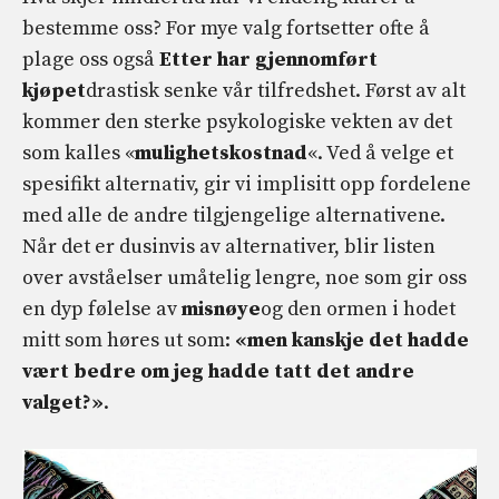
bestemme oss? For mye valg fortsetter ofte å
plage oss også
Etter
har gjennomført
kjøpet
drastisk senke vår tilfredshet. Først av alt
kommer den sterke psykologiske vekten av det
som kalles «
mulighetskostnad
«. Ved å velge et
spesifikt alternativ, gir vi implisitt opp fordelene
med alle de andre tilgjengelige alternativene.
Når det er dusinvis av alternativer, blir listen
over avståelser umåtelig lengre, noe som gir oss
en dyp følelse av
misnøye
og den ormen i hodet
mitt som høres ut som:
«men kanskje det hadde
vært bedre om jeg hadde tatt det andre
valget?»
.