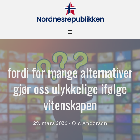
Hopp
til
innhold
Meny
fordi for mange alternativer
gjør oss ulykkelige ifølge
vitenskapen
29. mars 2026
- Ole Andersen