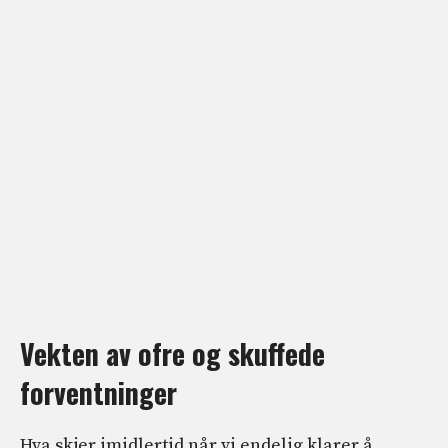
Vekten av ofre og skuffede
forventninger
Hva skjer imidlertid når vi endelig klarer å