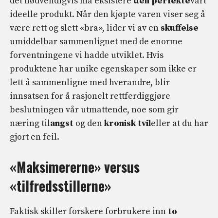
det nødvendigvis må eksistere
den perfekte
vårt
ideelle produkt. Når den kjøpte varen viser seg å
være rett og slett «bra», lider vi av en
skuffelse
umiddelbar sammenlignet med de enorme
forventningene vi hadde utviklet. Hvis
produktene har unike egenskaper som ikke er
lett å sammenligne med hverandre, blir
innsatsen for å rasjonelt rettferdiggjøre
beslutningen vår utmattende, noe som gir
næring til
angst
og den
kronisk tvil
eller at du har
gjort en feil.
«Maksimererne» versus
«tilfredsstillerne»
Faktisk skiller forskere forbrukere inn
to