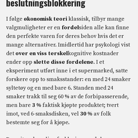
beslutningsblokkering
I følge
økonomisk teori
klassisk, tilbyr mange
valgmuligheter er en
fordel
siden alle kan finne
den perfekte varen for deres behov hvis det er
mange alternativer. Imidlertid har psykologi vist
det
over en viss terskel
kognitive kostnader
ender opp
slette
disse fordelene
. I et
eksperiment utført inne i et supermarked, satte
forskere opp to smaksstander: en med 24 smaker
syltetøy og en med bare 6. Standen med 24
smaker trakk til seg 60 % av de forbipasserende,
men bare
3 %
faktisk kjøpte produktet; tvert
imot, ved 6-smaksdisken, vel
30 %
av folk
bestemte seg for å kjøpe.