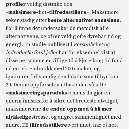
profiler
veldig distinkt: den
«
maksimere
«hei»
tilfredsstillere
«. Maksimere
søker stadig etter
beste alternativet noensinne
.
For å finne det undersøker de metodisk alle
alternativene, og ofrer veldig ofte dyrebar tid og
energi. En studie publisert i
Personlighet og
individuelle forskjeller
har for eksempel vist at
disse personene er villige til å kjøre lang tid for å
nå en iskrembutikk med 200 smaker, og
ignorerer fullstendig den lokale som tilbyr kun
20. Denne oppførselen utløser den såkalte
«
maksimeringsparadoks
«: mens du gjør en
enorm innsats for å sikre det bredeste utvalget,
maksimererne
de ender opp med å bli mer
ulykkelige
stresset og angret sammenlignet med
andre. DE
tilfredsstillere
tvert imot, har et helt