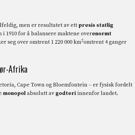
ilfeldig, men er resultatet av ett
presis statlig
m i 1910 for å balansere maktene over
enormt
2
er seg over omtrent 1 220 000 km
omtrent 4 ganger
ør-Afrika
retoria, Cape Town og Bloemfontein – er fysisk fordelt
e
monopol
absolutt av
godteri
innenfor landet.