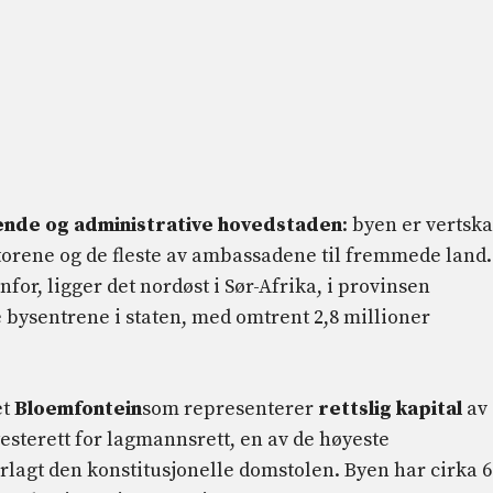
ende og administrative hovedstaden
: byen er vertsk
torene og de fleste av ambassadene til fremmede land.
for, ligger det nordøst i Sør-Afrika, i provinsen
 bysentrene i staten, med omtrent 2,8 millioner
et
Bloemfontein
som representerer
rettslig kapital
av
yesterett for lagmannsrett, en av de høyeste
rlagt den konstitusjonelle domstolen. Byen har cirka 