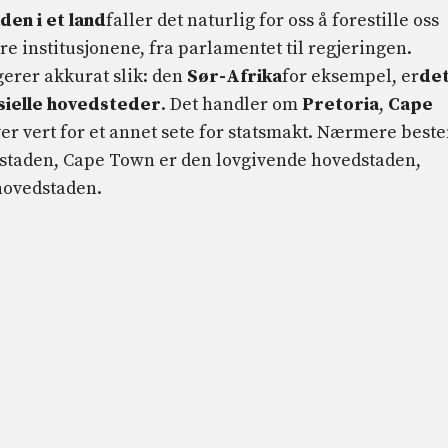
en i et land
faller det naturlig for oss å forestille oss
re institusjonene, fra parlamentet til regjeringen.
ngerer akkurat slik: den
Sør-Afrika
for eksempel, er
de
isielle hovedsteder
. Det handler om
Pretoria
,
Cape
er vert for et annet sete for statsmakt. Nærmere best
dstaden, Cape Town er den lovgivende hovedstaden,
hovedstaden.