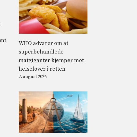
t
emt
WHO advarer om at
superbehandlede
matgiganter kjemper mot
helselover i retten
7. august 2026