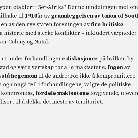
typen etablert i Sør-Afrika? Denne inndelingen mellom
tilbake til
1910
år av
grunnleggelsen av Union of Sout
elen av den nye staten foreningen av
fire britiske
n historie med sterke konflikter – inkludert væpnede:
er Colony og Natal.
øt ut under forhandlingene
diskusjoner
på hvilken by
dstad og være vertskap for alle maktsetene.
Ingen
av
å avstå hegemoni
til de andre: For ikke å kompromittere
 og unngå feil i forhandlingene, valgte de politiske
lt kompromiss,
fordele maktsetene
lovgivende, utøve
alisert til å dekke det meste av territoriet.