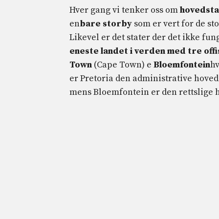
Hver gang vi tenker oss om
hovedstad
en
bare storby
som er vert for de sto
Likevel er det stater der det ikke fu
eneste landet i verden med tre off
Town
(Cape Town) e
Bloemfontein
hv
er Pretoria den administrative hove
mens Bloemfontein er den rettslige 