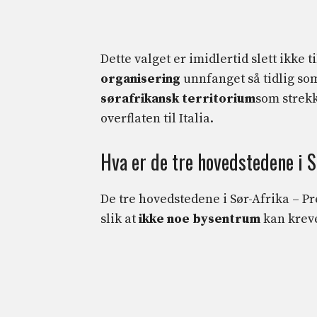
Dette valget er imidlertid slett ikke t
organisering
unnfanget så tidlig so
sørafrikansk territorium
som strekk
overflaten til Italia.
Hva er de tre hovedstedene i S
De tre hovedstedene i Sør-Afrika – P
slik at
ikke noe bysentrum
kan krev