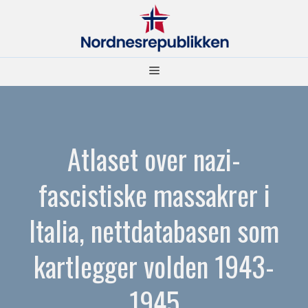
Hopp
til
innhold
Meny
Atlaset over nazi-
fascistiske massakrer i
Italia, nettdatabasen som
kartlegger volden 1943-
1945