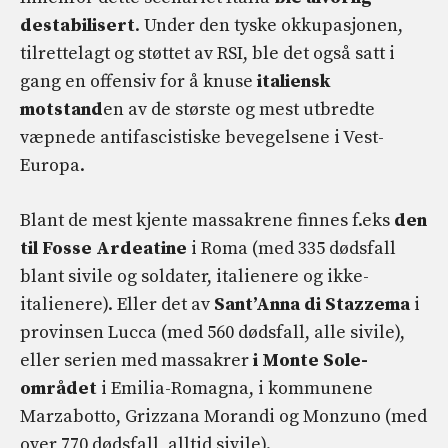
destabilisert
. Under den tyske okkupasjonen,
tilrettelagt og støttet av RSI, ble det også satt i
gang en offensiv for å knuse
italiensk
motstand
en av de største og mest utbredte
væpnede antifascistiske bevegelsene i Vest-
Europa.
Blant de mest kjente massakrene finnes f.eks
den
til Fosse Ardeatine
i Roma (med 335 dødsfall
blant sivile og soldater, italienere og ikke-
italienere). Eller det av
Sant’Anna di Stazzema
i
provinsen Lucca (med 560 dødsfall, alle sivile),
eller serien med massakrer
i Monte Sole-
området
i Emilia-Romagna, i kommunene
Marzabotto, Grizzana Morandi og Monzuno (med
over 770 dødsfall, alltid sivile).