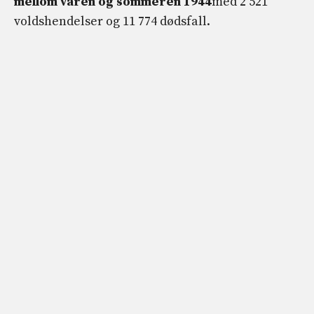
mellom våren og sommeren 1944
med 2 521
voldshendelser og 11 774 dødsfall.