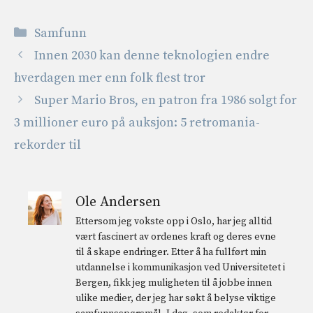
Kategorier
Samfunn
Innen 2030 kan denne teknologien endre
hverdagen mer enn folk flest tror
Super Mario Bros, en patron fra 1986 solgt for
3 millioner euro på auksjon: 5 retromania-
rekorder til
Ole Andersen
Ettersom jeg vokste opp i Oslo, har jeg alltid
vært fascinert av ordenes kraft og deres evne
til å skape endringer. Etter å ha fullført min
utdannelse i kommunikasjon ved Universitetet i
Bergen, fikk jeg muligheten til å jobbe innen
ulike medier, der jeg har søkt å belyse viktige