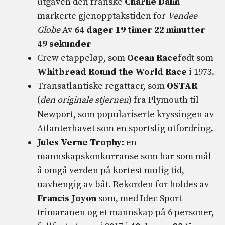
utgaven den franske
Charlie Dalin
markerte gjenopptakstiden for
Vendee
Globe
Av
64 dager 19 timer 22 minutter
49 sekunder
Crew etappeløp, som
Ocean Race
født som
Whitbread Round the World Race
i 1973.
Transatlantiske regattaer, som
OSTAR
(
den originale stjernen
) fra Plymouth til
Newport, som populariserte kryssingen av
Atlanterhavet som en sportslig utfordring.
Jules Verne Trophy:
en
mannskapskonkurranse som har som mål
å omgå verden på kortest mulig tid,
uavhengig av båt. Rekorden for holdes av
Francis Joyon
som, med Idec Sport-
trimaranen og et mannskap på 6 personer,