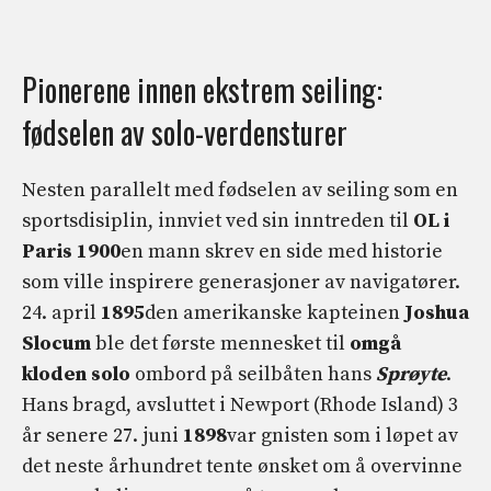
Pionerene innen ekstrem seiling:
fødselen av solo-verdensturer
Nesten parallelt med fødselen av seiling som en
sportsdisiplin, innviet ved sin inntreden til
OL i
Paris 1900
en mann skrev en side med historie
som ville inspirere generasjoner av navigatører.
24. april
1895
den amerikanske kapteinen
Joshua
Slocum
ble det første mennesket til
omgå
kloden solo
ombord på seilbåten hans
Sprøyte
.
Hans bragd, avsluttet i Newport (Rhode Island) 3
år senere 27. juni
1898
var gnisten som i løpet av
det neste århundret tente ønsket om å overvinne