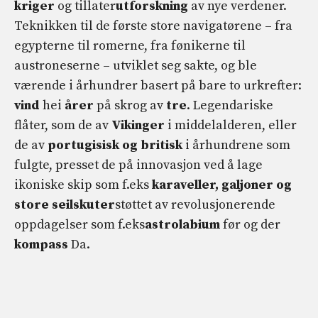
kriger
og tillater
utforskning
av nye verdener.
Teknikken til de første store navigatørene – fra
egypterne til romerne, fra fønikerne til
austroneserne – utviklet seg sakte, og ble
værende i århundrer basert på bare to urkrefter:
vind
hei
årer
på skrog av
tre
. Legendariske
flåter, som de av
Vikinger
i middelalderen, eller
de av
portugisisk og britisk
i århundrene som
fulgte, presset de på innovasjon ved å lage
ikoniske skip som f.eks
karaveller, galjoner og
store seilskuter
støttet av revolusjonerende
oppdagelser som f.eks
astrolabium
før og der
kompass
Da.