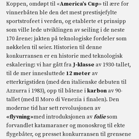
Koppen, omdøpt til «
America’s Cup
» til ære for
vinnerbåten ble den det mest prestisjefylte
sportstrofeet i verden, og etablerte et prinsipp
som ville lede utviklingen av seiling i de neste
170 årene: jakten på teknologiske fordeler som
nøkkelen til seier. Historien til denne
konkurransen er en historie med teknologisk
eskalering: vi har gått fra
J-klasse
av 1930-tallet,
til de mer innesluttede
12 meter
av
etterkrigstiden (med den italienske debuten til
Azzurra i 1983), opp til båtene i
karbon
av 90-
tallet (med Il Moro di Venezia i finalen). Den
moderne tid har sett revolusjonen av
«flyvning»
med introduksjonen av
folie
som
forvandlet katamaraner og monoskrog til ekte
flygebåter, og presset konkurransen til grensene