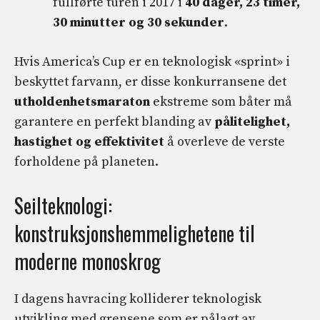
fullførte turen i 2017 i
40 dager, 23 timer,
30 minutter og 30 sekunder
.
Hvis America’s Cup er en teknologisk «sprint» i
beskyttet farvann, er disse konkurransene det
utholdenhetsmaraton
ekstreme som båter må
garantere en perfekt blanding av
pålitelighet,
hastighet og effektivitet
å overleve de verste
forholdene på planeten.
Seilteknologi:
konstruksjonshemmelighetene til
moderne monoskrog
I dagens havracing kolliderer teknologisk
utvikling med grensene som er pålagt av