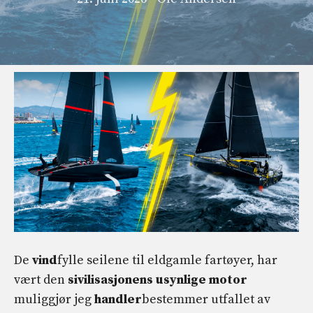
De
vind
fylle seilene til eldgamle fartøyer, har
vært den
sivilisasjonens usynlige motor
muliggjør jeg
handler
bestemmer utfallet av