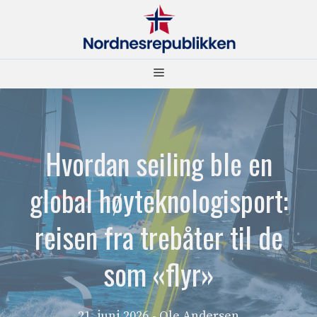
Hopp
til
innhold
Meny
Hvordan seiling ble en
global høyteknologisport:
reisen fra trebåter til de
som «flyr»
21. juni 2026
- Ole Andersen