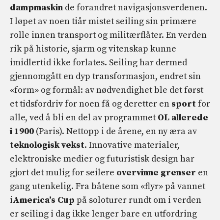
dampmaskin
de forandret navigasjonsverdenen.
I løpet av noen tiår mistet seiling sin primære
rolle innen transport og militærflåter. En verden
rik på historie, sjarm og vitenskap kunne
imidlertid ikke forlates. Seiling har dermed
gjennomgått en dyp transformasjon, endret sin
«form» og formål: av nødvendighet ble det først
et tidsfordriv for noen få og deretter en
sport
for
alle, ved å bli en del av programmet
OL allerede
i 1900
(Paris). Nettopp i de årene, en ny æra av
teknologisk vekst
. Innovative materialer,
elektroniske medier og futuristisk design har
gjort det mulig for seilere
overvinne grenser
en
gang utenkelig. Fra båtene som «flyr» på vannet
i
America’s Cup
på soloturer rundt om i verden
er seiling i dag ikke lenger bare en utfordring