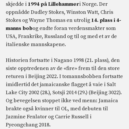
skjedde i
1994 på Lillehammer
i Norge. Der
oppnådde Dudley Stokes, Winston Watt, Chris
Stokes og Wayne Thomas en utrolig
14. plass i 4-
manns bob
og endte foran verdensmakter som
USA, Frankrike, Russland og til og med et av de
italienske mannskapene.
Historien fortsatte i Nagano 1998 (21. plass), den
siste opptredenen av de «fire» frem til den store
returen i Beijing 2022. I tomannsbobben fortsatte
imidlertid det jamaicanske flagget å vaie i Salt
Lake City 2002 (28.), Sotsji 2014 (29.) (Beijing 3022).
Og bevegelsen stoppet ikke ved menn: Jamaica
brakte også kvinner til OL, med debuten til
Jazmine Fenlator og Carrie Russell i
Pyeongchang 2018.