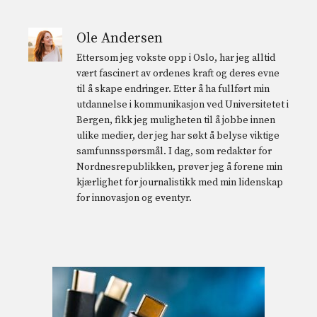
Ole Andersen
Ettersom jeg vokste opp i Oslo, har jeg alltid
vært fascinert av ordenes kraft og deres evne
til å skape endringer. Etter å ha fullført min
utdannelse i kommunikasjon ved Universitetet i
Bergen, fikk jeg muligheten til å jobbe innen
ulike medier, der jeg har søkt å belyse viktige
samfunnsspørsmål. I dag, som redaktør for
Nordnesrepublikken, prøver jeg å forene min
kjærlighet for journalistikk med min lidenskap
for innovasjon og eventyr.