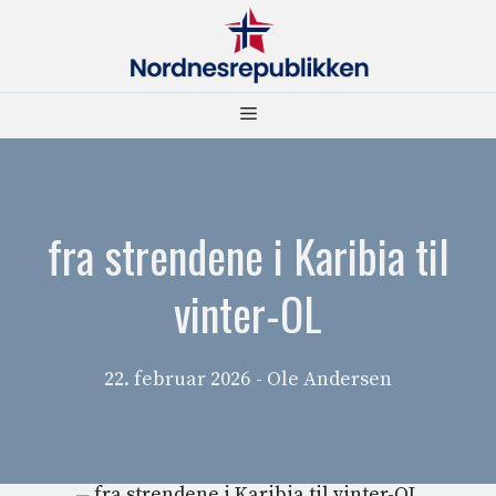
Hopp
til
innhold
Meny
fra strendene i Karibia til
vinter-OL
22. februar 2026
- Ole Andersen