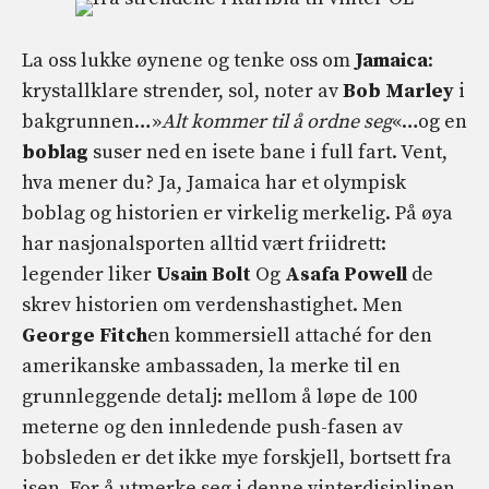
La oss lukke øynene og tenke oss om
Jamaica
:
krystallklare strender, sol, noter av
Bob Marley
i
bakgrunnen…»
Alt kommer til å ordne seg
«…og en
boblag
suser ned en isete bane i full fart. Vent,
hva mener du? Ja, Jamaica har et olympisk
boblag og historien er virkelig merkelig. På øya
har nasjonalsporten alltid vært friidrett:
legender liker
Usain Bolt
Og
Asafa Powell
de
skrev historien om verdenshastighet. Men
George Fitch
en kommersiell attaché for den
amerikanske ambassaden, la merke til en
grunnleggende detalj: mellom å løpe de 100
meterne og den innledende push-fasen av
bobsleden er det ikke mye forskjell, bortsett fra
isen. For å utmerke seg i denne vinterdisiplinen