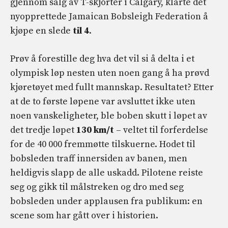
gjennom salg av T-skjorter i Calgary, klarte det
nyopprettede Jamaican Bobsleigh Federation å
kjøpe en slede
til 4
.
Prøv å forestille deg hva det vil si å delta i et
olympisk løp nesten uten noen gang å ha prøvd
kjøretøyet med fullt mannskap. Resultatet? Etter
at de to første løpene var avsluttet ikke uten
noen vanskeligheter, ble boben skutt i løpet av
det tredje løpet
130 km/t
– veltet til forferdelse
for de 40 000 fremmøtte tilskuerne. Hodet til
bobsleden traff innersiden av banen, men
heldigvis slapp de alle uskadd. Pilotene reiste
seg og gikk til målstreken og dro med seg
bobsleden under applausen fra publikum: en
scene som har gått over i historien.