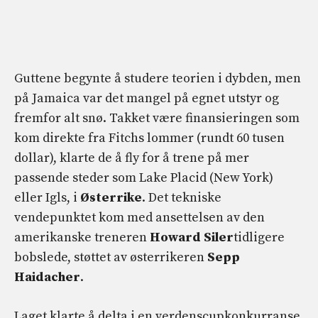
Guttene begynte å studere teorien i dybden, men
på Jamaica var det mangel på egnet utstyr og
fremfor alt snø. Takket være finansieringen som
kom direkte fra Fitchs lommer (rundt 60 tusen
dollar), klarte de å fly for å trene på mer
passende steder som Lake Placid (New York)
eller Igls, i
Østerrike
. Det tekniske
vendepunktet kom med ansettelsen av den
amerikanske treneren
Howard Siler
tidligere
bobslede, støttet av østerrikeren
Sepp
Haidacher
.
Laget klarte å delta i en verdenscupkonkurranse