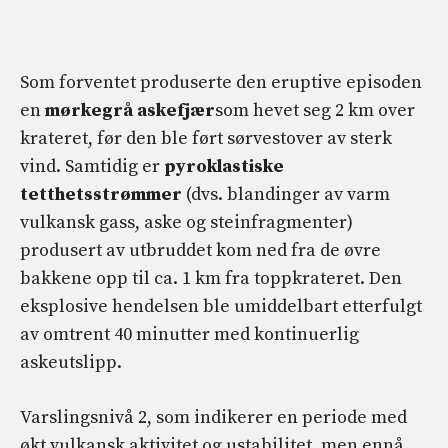
Som forventet produserte den eruptive episoden
en
mørkegrå askefjær
som hevet seg 2 km over
krateret, før den ble ført sørvestover av sterk
vind. Samtidig er
pyroklastiske
tetthetsstrømmer
(dvs. blandinger av varm
vulkansk gass, aske og steinfragmenter)
produsert av utbruddet kom ned fra de øvre
bakkene opp til ca. 1 km fra toppkrateret. Den
eksplosive hendelsen ble umiddelbart etterfulgt
av omtrent 40 minutter med kontinuerlig
askeutslipp.
Varslingsnivå 2, som indikerer en periode med
økt vulkansk aktivitet og ustabilitet, men ennå