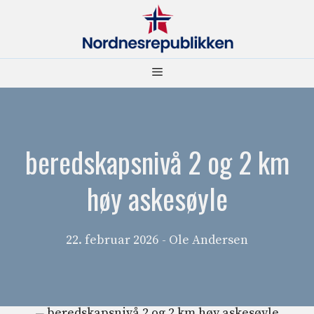
Hopp
til
innhold
Meny
beredskapsnivå 2 og 2 km
høy askesøyle
22. februar 2026
- Ole Andersen