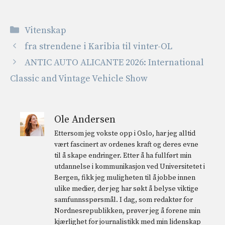
Kategorier
Vitenskap
fra strendene i Karibia til vinter-OL
ANTIC AUTO ALICANTE 2026: International
Classic and Vintage Vehicle Show
Ole Andersen
Ettersom jeg vokste opp i Oslo, har jeg alltid
vært fascinert av ordenes kraft og deres evne
til å skape endringer. Etter å ha fullført min
utdannelse i kommunikasjon ved Universitetet i
Bergen, fikk jeg muligheten til å jobbe innen
ulike medier, der jeg har søkt å belyse viktige
samfunnsspørsmål. I dag, som redaktør for
Nordnesrepublikken, prøver jeg å forene min
kjærlighet for journalistikk med min lidenskap