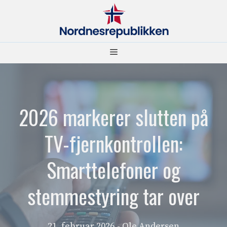
Hopp
til
innhold
Meny
2026 markerer slutten på
TV-fjernkontrollen:
Smarttelefoner og
stemmestyring tar over
21. februar 2026
- Ole Andersen