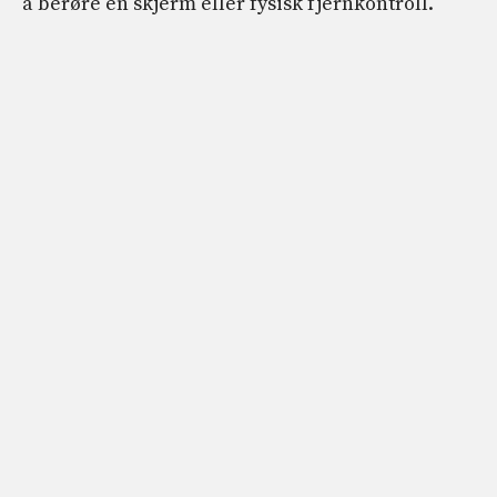
å berøre en skjerm eller fysisk fjernkontroll.