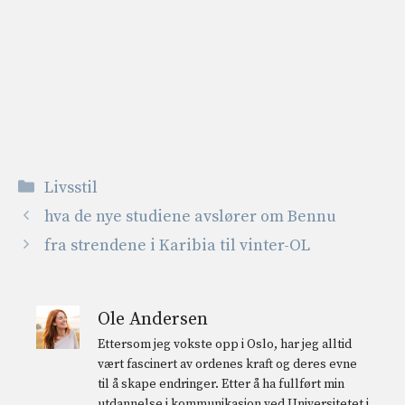
Kategorier
Livsstil
hva de nye studiene avslører om Bennu
fra strendene i Karibia til vinter-OL
Ole Andersen
Ettersom jeg vokste opp i Oslo, har jeg alltid
vært fascinert av ordenes kraft og deres evne
til å skape endringer. Etter å ha fullført min
utdannelse i kommunikasjon ved Universitetet i