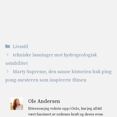
Kategorier
Livsstil
tekniske løsninger mot hydrogeologisk
ustabilitet
Marty Supreme, den sanne historien bak ping
pong-mesteren som inspirerte filmen
Ole Andersen
Ettersom jeg vokste opp i Oslo, har jeg alltid
vært fascinert av ordenes kraft og deres evne