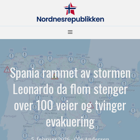
Hopp
til
innhold
Meny
Spania rammet av stormen
Leonardo da flom stenger
over 100 veier og tvinger
evakuering
5. februar 2026
- Ole Andersen