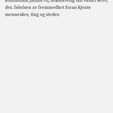
kontinuum
jamais vu,
bokstavelig talt «aldri sett»,
dvs. følelsen av fremmedhet foran kjente
mennesker, ting og steder.