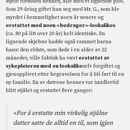
stjele formuen hennes, alle med et lignende plot.
Som 29-åring giftet hun seg med Mr. G., som ble
myrdet i hemmelighet noen år senere og
erstattet med noen «bedrager»-lookalikes
(ca. 80 på litt over 20 år) helt identiske. En
lignende skjebne hadde også rammet barna
hans: den eldste, som døde i en alder av 22
måneder, ville faktisk ha vært
erstattet av
sykepleieren med en lookalike
selv forgiftet og
gjenopplivet etter begravelsen for å bli ført til en
ny familie. En av døtrene hennes var imidlertid
blitt stjålet og erstattet flere ganger:
«For å erstatte min virkelig stjålne
datter satte de alltid en til, som igjen