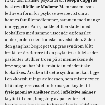
I 1923 den franske psykiateren
Joseph Capgras
beskrev
tilfelle av Madame M.
en pasient som
led av en form for psykose overbevist om at
hennes familiemedlemmer, sammen med mange
innbyggere i Paris, hadde blitt erstattet med
lookalikes med samme utseende og fengslet
under jorden i den franske hovedstaden. Siden
den gang har begrepet Capgras syndrom blitt
brukt for å referere til en psykiatrisk lidelse der
pasienter utvikler troen på at menneskene de
bryr seg om har blitt erstattet med identiske
lookalikes. Årsaken til dette syndromet kan ligge
i en «kortslutning» av hjernen, som mister evnen
til å integrere visuell informasjon knyttet til
fysiognomi av ansikter
med i
affektive minner
knyttet til dem, fengsling av pasienter i et