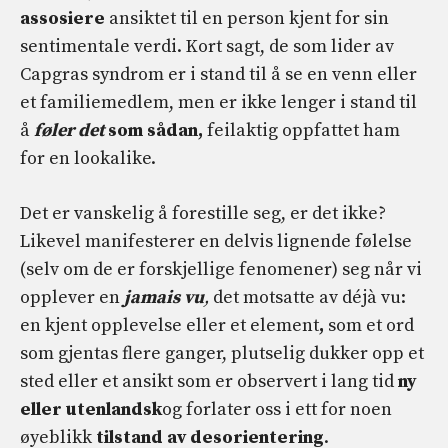
assosiere
ansiktet til en person kjent for sin
sentimentale verdi. Kort sagt, de som lider av
Capgras syndrom er i stand til å se en venn eller
et familiemedlem, men er ikke lenger i stand til
å
føler det
som sådan,
feilaktig oppfattet ham
for en lookalike.
Det er vanskelig å forestille seg, er det ikke?
Likevel manifesterer en delvis lignende følelse
(selv om de er forskjellige fenomener) seg når vi
opplever en
jamais vu
,
det motsatte av déjà vu:
en kjent opplevelse eller et element
,
som et ord
som gjentas flere ganger, plutselig dukker opp et
sted eller et ansikt som er observert i lang tid
ny
eller utenlandsk
og forlater oss i ett for noen
øyeblikk
tilstand av desorientering
.