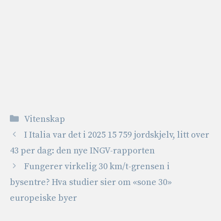
Kategorier
Vitenskap
I Italia var det i 2025 15 759 jordskjelv, litt over
43 per dag: den nye INGV-rapporten
Fungerer virkelig 30 km/t-grensen i
bysentre? Hva studier sier om «sone 30»
europeiske byer