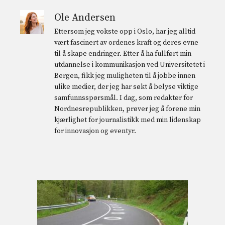
Ole Andersen
Ettersom jeg vokste opp i Oslo, har jeg alltid
vært fascinert av ordenes kraft og deres evne
til å skape endringer. Etter å ha fullført min
utdannelse i kommunikasjon ved Universitetet i
Bergen, fikk jeg muligheten til å jobbe innen
ulike medier, der jeg har søkt å belyse viktige
samfunnsspørsmål. I dag, som redaktør for
Nordnesrepublikken, prøver jeg å forene min
kjærlighet for journalistikk med min lidenskap
for innovasjon og eventyr.