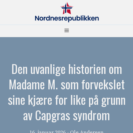
Hopp
til
innhold
Meny
Den uvanlige historien om
Madame M. som forvekslet
sine kjære for like på grunn
av Capgras syndrom
16. januar 2026
- Ole Andersen