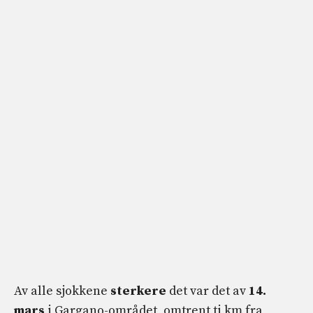
Av alle sjokkene
sterkere
det var det av
14.
mars
i Gargano-området, omtrent ti km fra