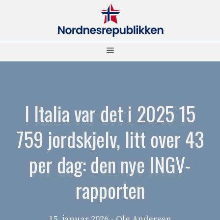
Hopp
til
innhold
Meny
I Italia var det i 2025 15
759 jordskjelv, litt over 43
per dag: den nye INGV-
rapporten
15. januar 2026
- Ole Andersen