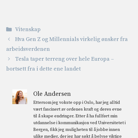
Kategorier
Vitenskap
Hva Gen Z og Millennials virkelig ønsker fra
arbeidsverdenen
Tesla taper terreng over hele Europa –
bortsett fra i dette ene landet
Ole Andersen
Ettersom jeg vokste opp i Oslo, har jeg alltid
vært fascinert av ordenes kraft og deres evne
til å skape endringer. Etter å ha fullført min
utdannelse i kommunikasjon ved Universitetet i
Bergen, fikk jeg muligheten til å jobbe innen
ulike medier, der jeg har søkt å belyse viktige