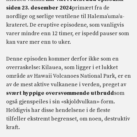
siden 23. desember 2024
primært fra de
nordlige og sørlige ventilene til Halema’uma’u-
krateret. De eruptive episodene, som vanligvis
varer mindre enn 12 timer, er ispedd pauser som
kan vare mer enn to uker.
Denne episoden kommer derfor ikke som en
overraskelse: Kilauea, som ligger i et lukket
område av Hawaii Volcanoes National Park, er en
av de mest aktive vulkanene i verden, preget av
svært hyppige oversvømmende utbrudd
som
også gjenspeiles i sin «skjoldvulkan»-form.
Heldigvis har disse hendelsene i de fleste
tilfeller ekstremt begrenset, om noen, destruktiv
kraft.