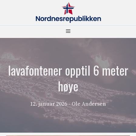
Hopp
til
innhold
Meny
lavafontener opptil 6 meter
høye
12. januar 2026
- Ole Andersen