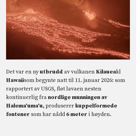
Det var en ny
utbrudd
av vulkanen
Kilauea
kl
Hawaii
som begynte natt til 11. januar 2026: som
rapportert av USGS, fløt lavaen nesten
kontinuerlig fra
nordlige munningen av
Halemaʻumaʻu,
produserer
kuppelformede
fontener
som har nådd
6 meter
i høyden.