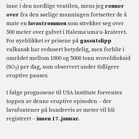
inne i den nordlige ventilen, mens jeg
renner
over
fra den sørlige munningen fortsetter de å
mate en
lavastrømmen
som strekker seg over
500 meter over gulvet i Halemaʻumaʻu-krateret.
For øyeblikket er prisene på
gassutslipp
vulkansk har redusert betydelig, men forblir i
området mellom 1000 og 5000 tonn svoveldioksid
(SO
) per dag, som observert under tidligere
2
eruptive pauser.
I følge prognosene til USA Institute forventes
toppen av denne eruptive episoden – der
lavafontener på hundrevis av meter vil bli
registrert –
innen 17. januar.