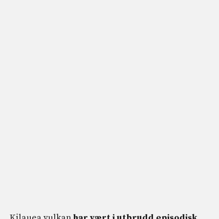
Kilauea vulkan
har vært i utbrudd episodisk