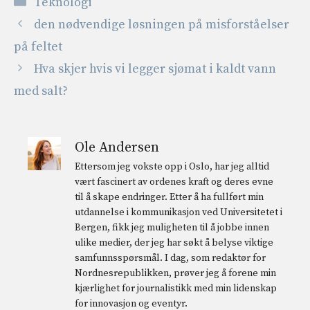
Kategorier
Teknologi
den nødvendige løsningen på misforståelser
på feltet
Hva skjer hvis vi legger sjømat i kaldt vann
med salt?
Ole Andersen
Ettersom jeg vokste opp i Oslo, har jeg alltid
vært fascinert av ordenes kraft og deres evne
til å skape endringer. Etter å ha fullført min
utdannelse i kommunikasjon ved Universitetet i
Bergen, fikk jeg muligheten til å jobbe innen
ulike medier, der jeg har søkt å belyse viktige
samfunnsspørsmål. I dag, som redaktør for
Nordnesrepublikken, prøver jeg å forene min
kjærlighet for journalistikk med min lidenskap
for innovasjon og eventyr.