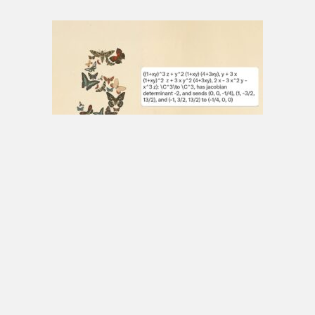
Claudes fabel 5 løste den jakobianske
formodningen, et kjent matematisk
problem som har vært åpent i 87 år
7. august 2026
© 2026 Nordnesrepublikken -
Juridisk informasjon og vilkår for
bruk
-
contact@nordnesrepublikken.no