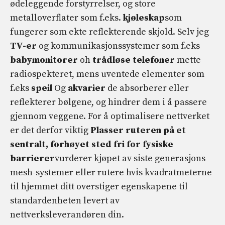
ødeleggende forstyrrelser, og store
metalloverflater som f.eks.
kjøleskap
som
fungerer som ekte reflekterende skjold. Selv jeg
TV-er
og kommunikasjonssystemer som f.eks
babymonitorer
oh
trådløse telefoner
mette
radiospekteret, mens uventede elementer som
f.eks
speil
Og
akvarier
de absorberer eller
reflekterer bølgene, og hindrer dem i å passere
gjennom veggene. For å optimalisere nettverket
er det derfor viktig
Plasser ruteren på et
sentralt, forhøyet sted fri for fysiske
barrierer
vurderer kjøpet av siste generasjons
mesh-systemer eller rutere hvis kvadratmeterne
til hjemmet ditt overstiger egenskapene til
standardenheten levert av
nettverksleverandøren din.