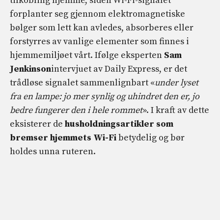
tilkobling hjemme, siden Wi-Fi-signalet
forplanter seg gjennom elektromagnetiske
bølger som lett kan avledes, absorberes eller
forstyrres av vanlige elementer som finnes i
hjemmemiljøet vårt. Ifølge eksperten
Sam
Jenkinson
intervjuet av Daily Express, er det
trådløse signalet sammenlignbart «
under lyset
fra en lampe: jo mer synlig og uhindret den er, jo
bedre fungerer den i hele rommet
». I kraft av dette
eksisterer de
husholdningsartikler som
bremser hjemmets Wi-Fi
betydelig og bør
holdes unna ruteren.