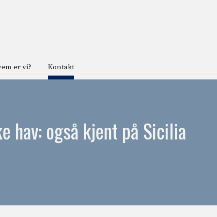
em er vi?
Kontakt
e hav: også kjent på Sicilia