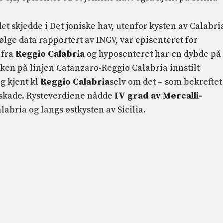
et skjedde i Det joniske hav, utenfor kysten av Calabri
følge data rapportert av INGV, var episenteret for
 fra
Reggio Calabria
og hyposenteret har en dybde på
kken på linjen Catanzaro-Reggio Calabria innstilt
ig kjent kl
Reggio Calabria
selv om det – som bekreftet
t skade. Rysteverdiene nådde
IV grad av Mercalli-
alabria og langs østkysten av Sicilia.