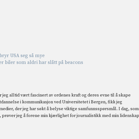
 bryr USA seg så mye
er biler som aldri har slått på beacons
 jeg alltid vært fascinert av ordenes kraft og deres evne til å skape
 utdannelse i kommunikasjon ved Universitetet i Bergen, fikk jeg
 medier, der jeg har søkt å belyse viktige samfunnsspørsmål. I dag, som
prøver jeg å forene min kjærlighet for journalistikk med min lidenska