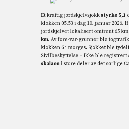
Et kraftig jordskjelvsjokk
styrke 5,1
d
klokken 05.53 i dag 10. januar 2026. I
jordskjelvet lokalisert omtrent 65 km
km
. Av føre-var-grunner ble togtrafi
klokken 6 i morges. Sjokket ble tydel
Sivilbeskyttelse – ikke ble registrer
skalaen
i store deler av det sørlige C