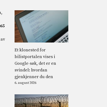
a,
65
 av
Et klonested for
bilistportalen vises i
Google-søk, det er en
svindel: hvordan
gjenkjenner du den
6. august 2026