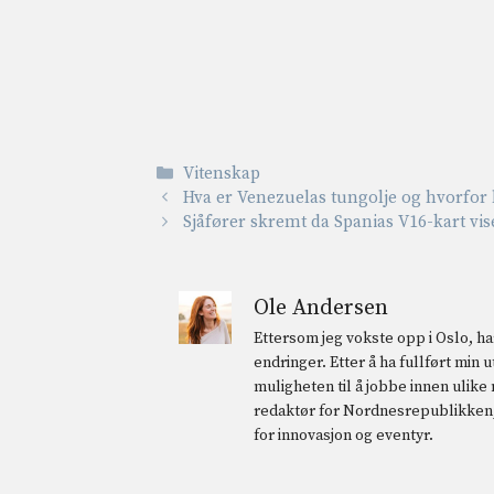
Kategorier
Vitenskap
Hva er Venezuelas tungolje og hvorfor
Sjåfører skremt da Spanias V16-kart vis
Ole Andersen
Ettersom jeg vokste opp i Oslo, har
endringer. Etter å ha fullført min
muligheten til å jobbe innen ulike
redaktør for Nordnesrepublikken, 
for innovasjon og eventyr.