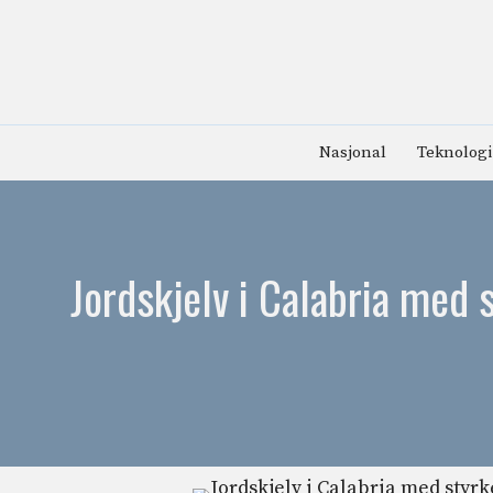
Hopp
til
innhold
Nasjonal
Teknologi
Jordskjelv i Calabria med s