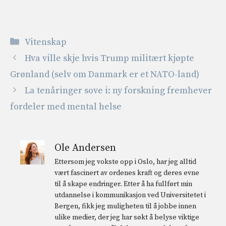
Kategorier
Vitenskap
Hva ville skje hvis Trump militært kjøpte
Grønland (selv om Danmark er et NATO-land)
La tenåringer sove i: ny forskning fremhever
fordeler med mental helse
Ole Andersen
Ettersom jeg vokste opp i Oslo, har jeg alltid
vært fascinert av ordenes kraft og deres evne
til å skape endringer. Etter å ha fullført min
utdannelse i kommunikasjon ved Universitetet i
Bergen, fikk jeg muligheten til å jobbe innen
ulike medier, der jeg har søkt å belyse viktige