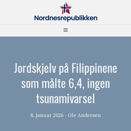
Hopp
til
innhold
Meny
Jordskjelv på Filippinene
som målte 6,4, ingen
tsunamivarsel
8. januar 2026
- Ole Andersen