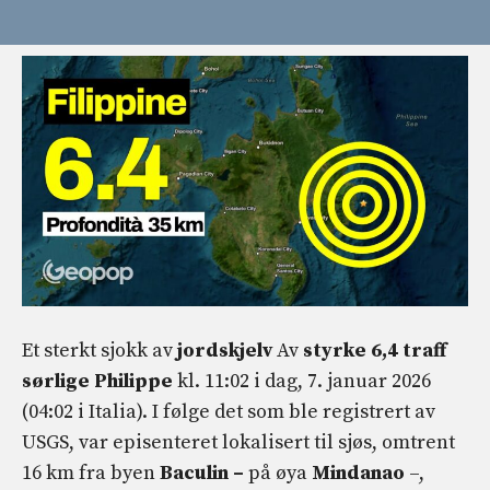
Et sterkt sjokk av
jordskjelv
Av
styrke 6,4 traff
sørlige Philippe
kl. 11:02 i dag, 7. januar 2026
(04:02 i Italia). I følge det som ble registrert av
USGS, var episenteret lokalisert til sjøs, omtrent
16 km fra byen
Baculin –
på øya
Mindanao
–,