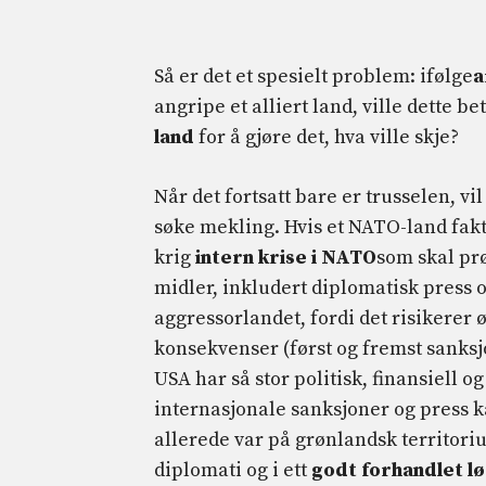
Så er det et spesielt problem: ifølge
a
angripe et alliert land, ville dette b
land
for å gjøre det, hva ville skje?
Når det fortsatt bare er trusselen, vi
søke mekling. Hvis et NATO-land faktis
krig
intern krise i NATO
som skal pr
midler, inkludert diplomatisk press o
aggressorlandet, fordi det risikerer 
konsekvenser (først og fremst sanksjo
USA har så stor politisk, finansiell 
internasjonale sanksjoner og press 
allerede var på grønlandsk territoriu
diplomati og i ett
godt forhandlet lø