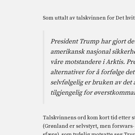
Som uttalt av talskvinnen for Det hvi
President Trump har gjort det
amerikansk nasjonal sikkerhe
våre motstandere i Arktis. P
alternativer for å forfølge de
selvfølgelig er bruken av det 
tilgjengelig for øverstkomm
Talskvinnens ord kom kort tid etter 
(Grønland er selvstyrt, men forsvars
sfære), som tydelig motsatte seg Tru