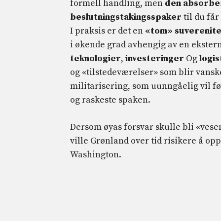
formell handling, men
den absorber
beslutningstakingsspaker
til du får
I praksis er det en
«tom» suverenite
i økende grad avhengig av en ekstern
teknologier
,
investeringer
Og
logi
og «tilstedeværelser» som blir vanske
militarisering, som uunngåelig vil f
og raskeste spaken.
Dersom øyas forsvar skulle bli «vesen
ville Grønland over tid risikere å op
Washington.