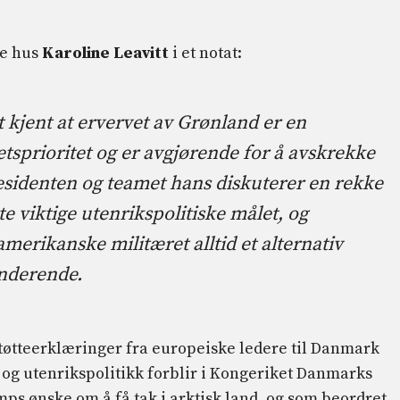
te hus
Karoline Leavitt
i et notat:
 kjent at ervervet av Grønland er en
tsprioritet og er avgjørende for å avskrekke
residenten og teamet hans diskuterer en rekke
tte viktige utenrikspolitiske målet, og
amerikanske militæret alltid et alternativ
anderende.
støtteerklæringer fra europeiske ledere til Danmark
- og utenrikspolitikk forblir i Kongeriket Danmarks
mps ønske om å få tak i arktisk land, og som beordret