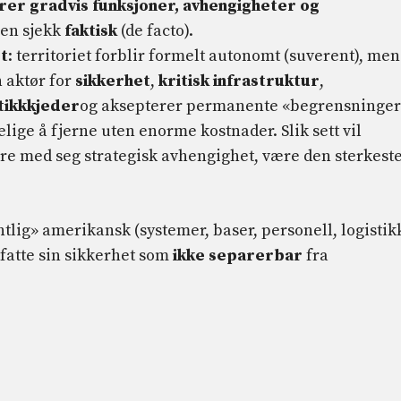
er gradvis funksjoner, avhengigheter og
 en sjekk
faktisk
(de facto).
t
: territoriet forblir formelt autonomt (suverent), men
 aktør for
sikkerhet
,
kritisk infrastruktur
,
stikkkjeder
og aksepterer permanente «begrensninger
lige å fjerne uten enorme kostnader. Slik sett vil
øre med seg strategisk avhengighet, være den sterkest
tlig» amerikansk (systemer, baser, personell, logistikk
pfatte sin sikkerhet som
ikke separerbar
fra