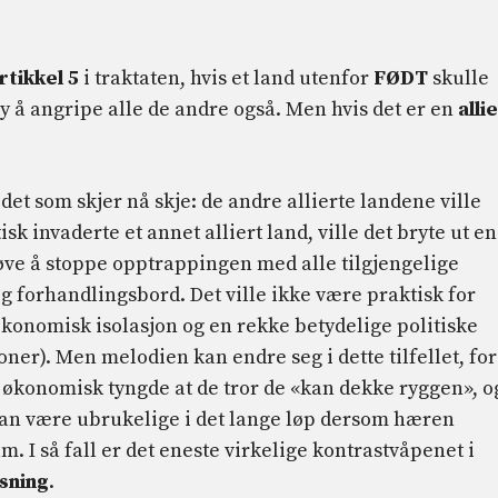
rtikkel 5
i traktaten, hvis et land utenfor
FØDT
skulle
ety å angripe alle de andre også. Men hvis det er en
alli
l det som skjer nå skje: de andre allierte landene ville
k invaderte et annet alliert land, ville det bryte ut en
øve å stoppe opptrappingen med alle tilgjengelige
g forhandlingsbord. Det ville ikke være praktisk for
økonomisk isolasjon og en rekke betydelige politiske
ner). Men melodien kan endre seg i dette tilfellet, for
og økonomisk tyngde at de tror de «kan dekke ryggen», o
kan være ubrukelige i det lange løp dersom hæren
m. I så fall er det eneste virkelige kontrastvåpenet i
sning
.