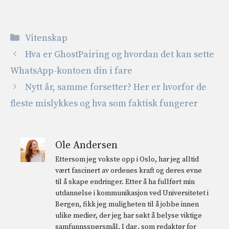
Kategorier
Vitenskap
Hva er GhostPairing og hvordan det kan sette
WhatsApp-kontoen din i fare
Nytt år, samme forsetter? Her er hvorfor de
fleste mislykkes og hva som faktisk fungerer
Ole Andersen
Ettersom jeg vokste opp i Oslo, har jeg alltid
vært fascinert av ordenes kraft og deres evne
til å skape endringer. Etter å ha fullført min
utdannelse i kommunikasjon ved Universitetet i
Bergen, fikk jeg muligheten til å jobbe innen
ulike medier, der jeg har søkt å belyse viktige
samfunnsspørsmål. I dag, som redaktør for