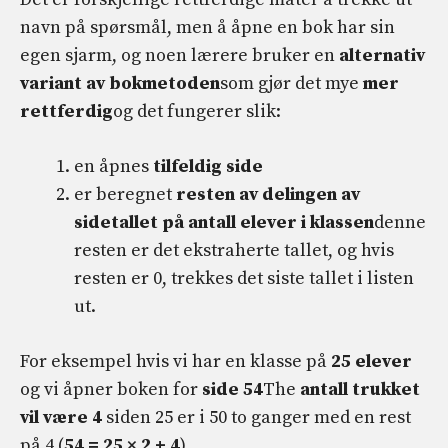
navn på spørsmål, men å åpne en bok har sin
egen sjarm, og noen lærere bruker en
alternativ
variant av bokmetoden
som gjør det mye
mer
rettferdig
og det fungerer slik:
en åpnes
tilfeldig side
er beregnet
resten av delingen av
sidetallet på antall elever i klassen
denne
resten er det ekstraherte tallet, og hvis
resten er 0, trekkes det siste tallet i listen
ut.
For eksempel hvis vi har en klasse på
25 elever
og vi åpner boken for
side 54
The
antall trukket
vil være 4
siden 25 er i 50 to ganger med en rest
på 4 (
54 = 25 × 2 + 4
).