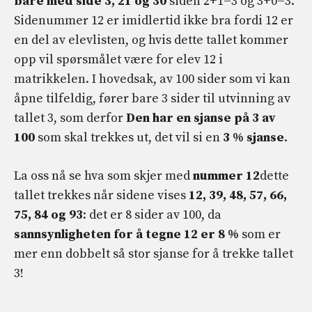
bare med side 3, 21 og 30
siden 2+1=3 og 3+0=3.
Sidenummer 12 er imidlertid ikke bra fordi 12 er
en del av elevlisten, og hvis dette tallet kommer
opp vil spørsmålet være for elev 12 i
matrikkelen. I hovedsak, av 100 sider som vi kan
åpne tilfeldig, fører bare 3 sider til utvinning av
tallet 3, som derfor
Den har en sjanse på 3 av
100
som skal trekkes ut, det vil si en
3 % sjanse
.
La oss nå se hva som skjer med
nummer 12
dette
tallet trekkes når sidene vises
12, 39, 48, 57, 66,
75, 84 og 93
: det er 8 sider av 100, da
sannsynligheten for å tegne 12 er 8 %
som er
mer enn dobbelt så stor sjanse for å trekke tallet
3!