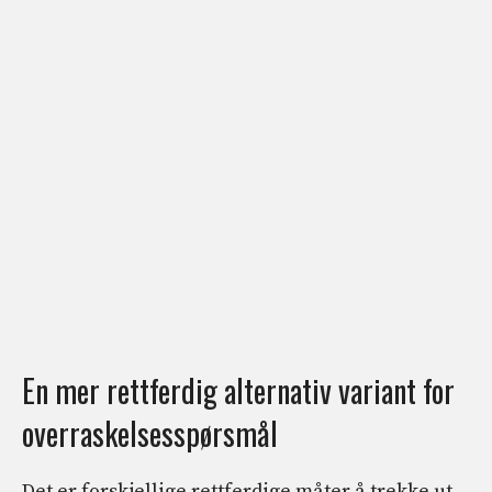
En mer rettferdig alternativ variant for
overraskelsesspørsmål
Det er forskjellige rettferdige måter å trekke ut