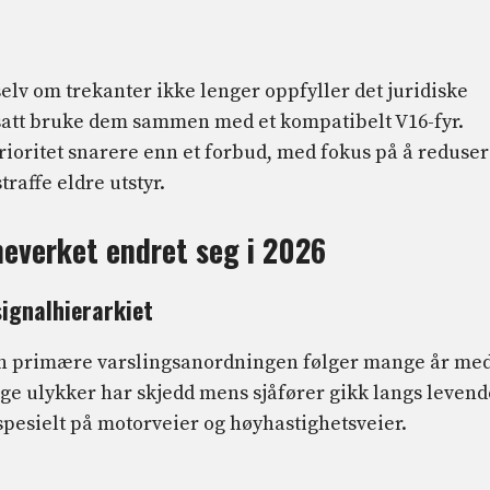
elv om trekanter ikke lenger oppfyller det juridiske
tsatt bruke dem sammen med et kompatibelt V16-fyr.
prioritet snarere enn et forbud, med fokus på å reduse
traffe eldre utstyr.
meverket endret seg i 2026
signalhierarkiet
en primære varslingsanordningen følger mange år me
ge ulykker har skjedd mens sjåfører gikk langs levend
spesielt på motorveier og høyhastighetsveier.