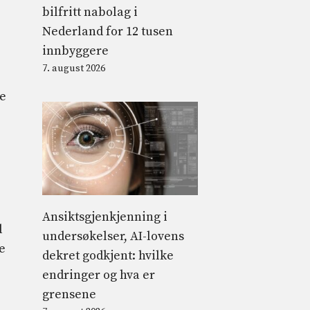
bilfritt nabolag i
Nederland for 12 tusen
innbyggere
7. august 2026
re
Ansiktsgjenkjenning i
d
undersøkelser, AI-lovens
e
dekret godkjent: hvilke
endringer og hva er
grensene