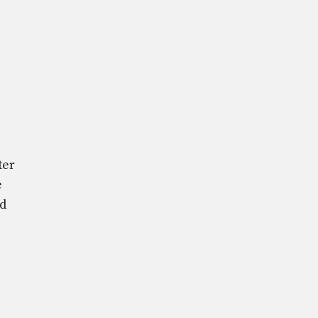
ter
e
ed