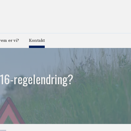
em er vi?
Kontakt
 V16-regelendring?