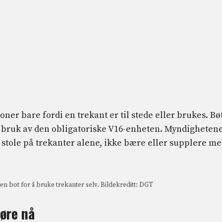
oner bare fordi en trekant er til stede eller brukes. Bø
de bruk av den obligatoriske V16-enheten. Myndigheten
 å stole på trekanter alene, ikke bære eller supplere m
en bot for å bruke trekanter selv. Bildekreditt: DGT
jøre nå