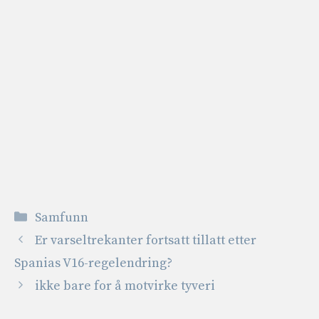
Kategorier
Samfunn
Er varseltrekanter fortsatt tillatt etter
Spanias V16-regelendring?
ikke bare for å motvirke tyveri