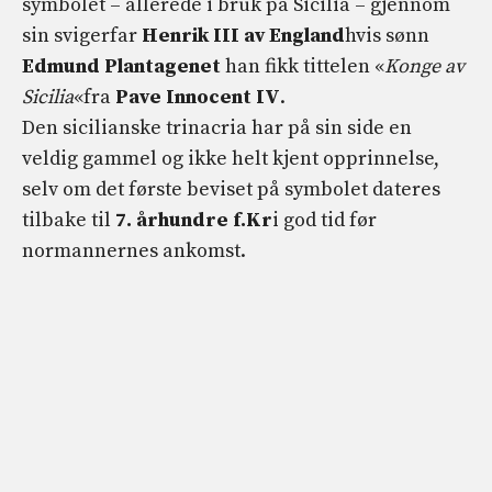
symbolet – allerede i bruk på Sicilia – gjennom
sin svigerfar
Henrik III av England
hvis sønn
Edmund Plantagenet
han fikk tittelen «
Konge av
Sicilia
«fra
Pave Innocent IV
.
Den sicilianske trinacria har på sin side en
veldig gammel og ikke helt kjent opprinnelse,
selv om det første beviset på symbolet dateres
tilbake til
7. århundre f.Kr
i god tid før
normannernes ankomst.