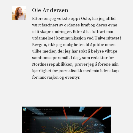
Ole Andersen
Ettersom jeg vokste opp i Oslo, har jeg alltid
vært fascinert av ordenes kraft og deres evne
til å skape endringer. Etter å ha fullført min
utdannelse i kommunikasjon ved Universitetet i
Bergen, fikk jeg muligheten til å jobbe innen
ulike medier, der jeg har søkt å belyse viktige
samfunnsspørsmål. I dag, som redaktør for
Nordnesrepublikken, prøver jeg å forene min
kjærlighet for journalistikk med min lidenskap
for innovasjon og eventyr.