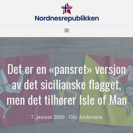
Hopp
til
innhold
Meny
Det er en «pansret» versjon
av det sicilianske flagget,
men det tilhører Isle of Man
7. januar 2026
- Ole Andersen