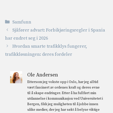
Kategorier
Samfunn
Sjåfører advart: Forbikjøringsregler i Spania
har endret seg i 2026
Hvordan smarte trafikklys fungerer,
trafikkløsningen: deres fordeler
Ole Andersen
Ettersom jeg vokste opp i Oslo, har jeg alltid
vært fascinert av ordenes kraft og deres evne
til å skape endringer. Etter å ha fullført min
utdannelse i kommunikasjon ved Universitetet i
Bergen, fikk jeg muligheten til å jobbe innen
ulike medier, der jeg har søkt å belyse viktige