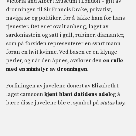
Victoria and Albert Museum i London – gitt av
dronningen til Sir Francis Drake, privatist,
navigatør og politiker, for å takke ham for hans
tjenester. Det er et ovalt anheng, laget av
sardoniastein og satt i gull, rubiner, diamanter,
som på forsiden representerer en svart mann
foran en hvit kvinne. Ved basen er en klynge
perler, og når den åpnes, avslører den
en rulle
med en miniatyr av dronningen
.
Forfiningen av juvelene donert av Elizabeth I
laget cameoen
kjent blant datidens adel
og å
bære disse juvelene ble et symbol på
status
høy.