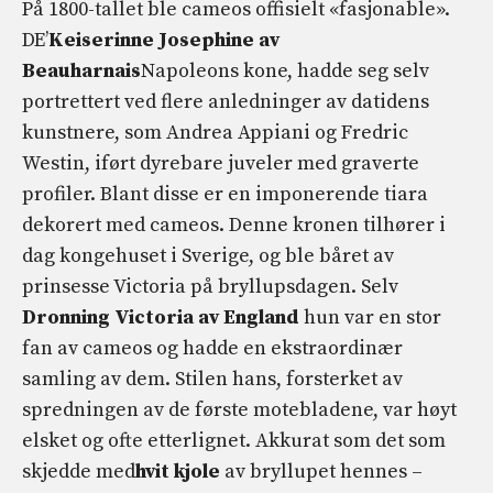
På 1800-tallet ble cameos offisielt «fasjonable».
DE’
Keiserinne Josephine av
Beauharnais
Napoleons kone, hadde seg selv
portrettert ved flere anledninger av datidens
kunstnere, som Andrea Appiani og Fredric
Westin, iført dyrebare juveler med graverte
profiler. Blant disse er en imponerende tiara
dekorert med cameos. Denne kronen tilhører i
dag kongehuset i Sverige, og ble båret av
prinsesse Victoria på bryllupsdagen. Selv
Dronning Victoria av England
hun var en stor
fan av cameos og hadde en ekstraordinær
samling av dem. Stilen hans, forsterket av
spredningen av de første motebladene, var høyt
elsket og ofte etterlignet. Akkurat som det som
skjedde med
hvit kjole
av bryllupet hennes –