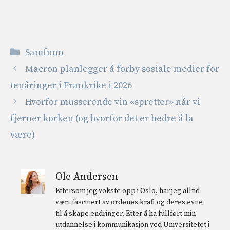
Kategorier
Samfunn
Macron planlegger å forby sosiale medier for
tenåringer i Frankrike i 2026
Hvorfor musserende vin «spretter» når vi
fjerner korken (og hvorfor det er bedre å la
være)
Ole Andersen
Ettersom jeg vokste opp i Oslo, har jeg alltid
vært fascinert av ordenes kraft og deres evne
til å skape endringer. Etter å ha fullført min
utdannelse i kommunikasjon ved Universitetet i