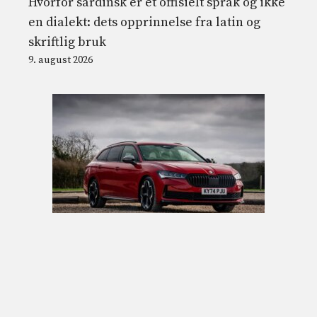
Hvorfor sardinsk er et offisielt språk og ikke
en dialekt: dets opprinnelse fra latin og
skriftlig bruk
9. august 2026
Skoda Superb Estate – suveren av navn,
suveren av natur
9. august 2026