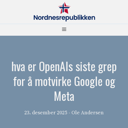
Hopp
til
innhold
Meny
hva er OpenAIs siste grep
for å motvirke Google og
Meta
23. desember 2025
- Ole Andersen