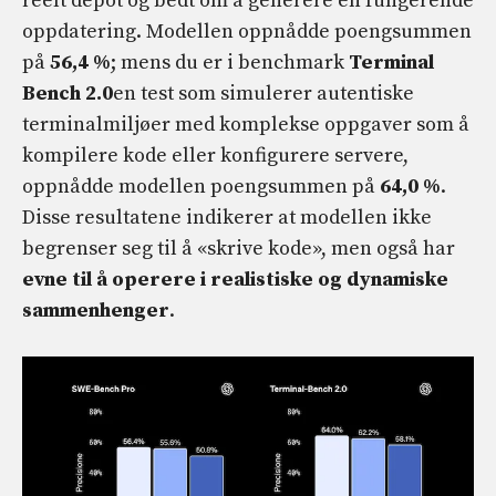
reelt depot og bedt om å generere en fungerende
oppdatering. Modellen oppnådde poengsummen
på
56,4 %
; mens du er i benchmark
Terminal
Bench 2.0
en test som simulerer autentiske
terminalmiljøer med komplekse oppgaver som å
kompilere kode eller konfigurere servere,
oppnådde modellen poengsummen på
64,0 %
.
Disse resultatene indikerer at modellen ikke
begrenser seg til å «skrive kode», men også har
evne til å operere i realistiske og dynamiske
sammenhenger
.