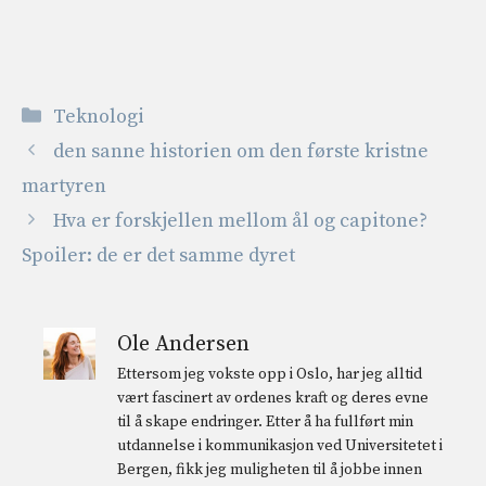
Kategorier
Teknologi
den sanne historien om den første kristne
martyren
Hva er forskjellen mellom ål og capitone?
Spoiler: de er det samme dyret
Ole Andersen
Ettersom jeg vokste opp i Oslo, har jeg alltid
vært fascinert av ordenes kraft og deres evne
til å skape endringer. Etter å ha fullført min
utdannelse i kommunikasjon ved Universitetet i
Bergen, fikk jeg muligheten til å jobbe innen