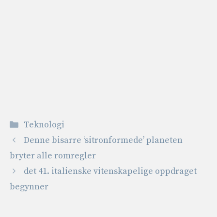
Kategorier
Teknologi
Denne bisarre ‘sitronformede’ planeten
bryter alle romregler
det 41. italienske vitenskapelige oppdraget
begynner