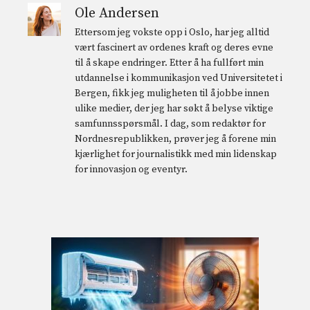
Ole Andersen
Ettersom jeg vokste opp i Oslo, har jeg alltid
vært fascinert av ordenes kraft og deres evne
til å skape endringer. Etter å ha fullført min
utdannelse i kommunikasjon ved Universitetet i
Bergen, fikk jeg muligheten til å jobbe innen
ulike medier, der jeg har søkt å belyse viktige
samfunnsspørsmål. I dag, som redaktør for
Nordnesrepublikken, prøver jeg å forene min
kjærlighet for journalistikk med min lidenskap
for innovasjon og eventyr.