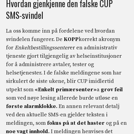
Hvordan gjenkjenne den falske CUP
SMS-svindel
La oss komme inn på fordelene ved hvordan
svindelen fungerer. De
KOPP
korrekt akronym
for
Enkeltbestillingssenter
er en administrativ
tjeneste gjort tilgjengelig av helseinstitusjoner
for å administrere avtaler, tester og
helsetjenester. I de falske meldingene som har
sirkulert de siste ukene, blir CUP imidlertid
utpekt som
«Enkelt primærsenter»
a
grov feil
som ved nøye lesing allerede burde utløse en
første alarmklokke
. En annen relevant detalj
ved den aktuelle SMS-en gjelder teksten i
meldingen, som
fokus på at det haster
og på en
noe vagt innhold
. I meldingen henvises det