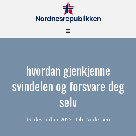
Hopp
til
innhold
Meny
hvordan gjenkjenne
svindelen og forsvare deg
selv
19. desember 2025
- Ole Andersen