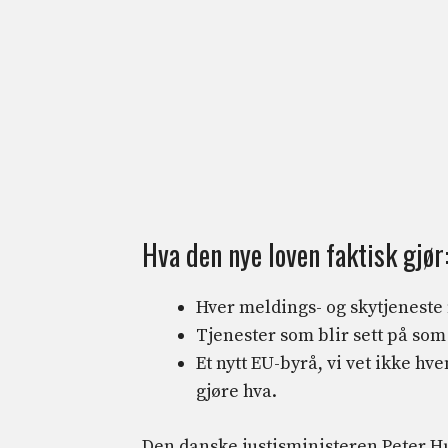
Hva den nye loven faktisk gjør
Hver meldings- og skytjeneste
Tjenester som blir sett på so
Et nytt EU-byrå, vi vet ikke h
gjøre hva.
Den danske justisministeren Peter 