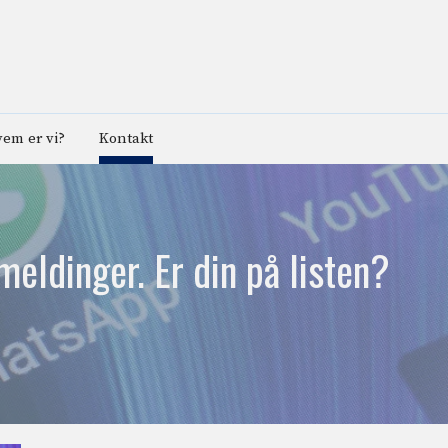
em er vi?
Kontakt
meldinger. Er din på listen?