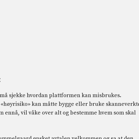
:
 må sjekke hvordan plattformen kan misbrukes.
m «høyrisiko» kan måtte bygge eller bruke skanneverkt
vem ennå, vil våke over alt og bestemme hvem som skal
Hummelgaard ønsket avtalen velkommen og sa at den