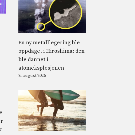
En ny metalllegering ble
oppdaget i Hiroshima: den
ble dannet i
atomeksplosjonen
8. august 2026
e
er
v