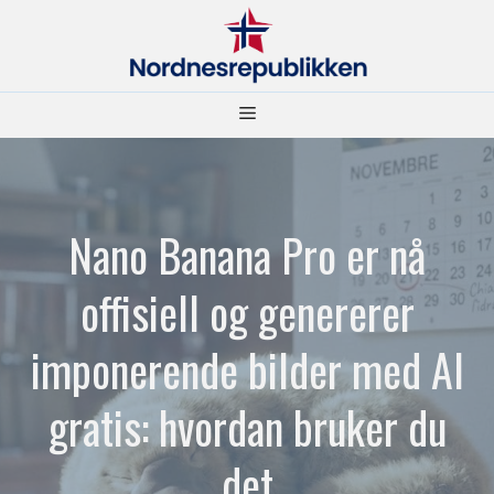
Hopp
til
innhold
Meny
Nano Banana Pro er nå
offisiell og genererer
imponerende bilder med AI
gratis: hvordan bruker du
det