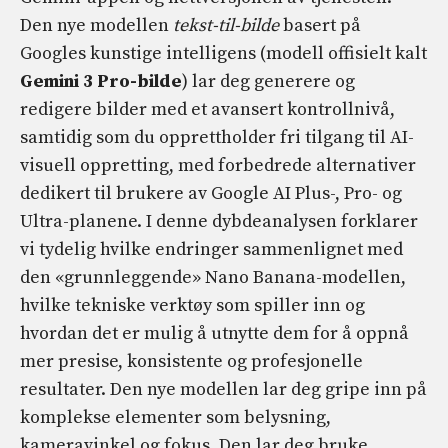
Den nye modellen
tekst-til-bilde
basert på
Googles kunstige intelligens (modell offisielt kalt
Gemini 3 Pro-bilde
) lar deg generere og
redigere bilder med et avansert kontrollnivå,
samtidig som du opprettholder fri tilgang til AI-
visuell oppretting, med forbedrede alternativer
dedikert til brukere av Google AI Plus-, Pro- og
Ultra-planene. I denne dybdeanalysen forklarer
vi tydelig hvilke endringer sammenlignet med
den «grunnleggende» Nano Banana-modellen,
hvilke tekniske verktøy som spiller inn og
hvordan det er mulig å utnytte dem for å oppnå
mer presise, konsistente og profesjonelle
resultater. Den nye modellen lar deg gripe inn på
komplekse elementer som belysning,
kameravinkel og fokus. Den lar deg bruke