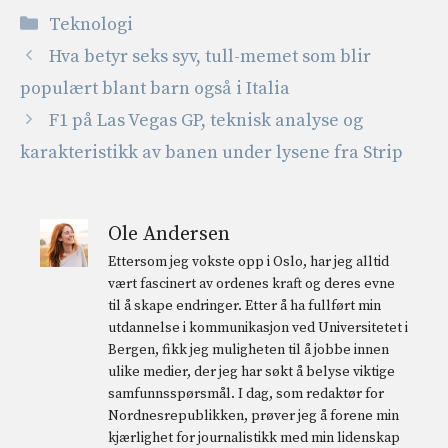
Kategorier
Teknologi
Hva betyr seks syv, tull-memet som blir
populært blant barn også i Italia
F1 på Las Vegas GP, teknisk analyse og
karakteristikk av banen under lysene fra Strip
Ole Andersen
Ettersom jeg vokste opp i Oslo, har jeg alltid
vært fascinert av ordenes kraft og deres evne
til å skape endringer. Etter å ha fullført min
utdannelse i kommunikasjon ved Universitetet i
Bergen, fikk jeg muligheten til å jobbe innen
ulike medier, der jeg har søkt å belyse viktige
samfunnsspørsmål. I dag, som redaktør for
Nordnesrepublikken, prøver jeg å forene min
kjærlighet for journalistikk med min lidenskap