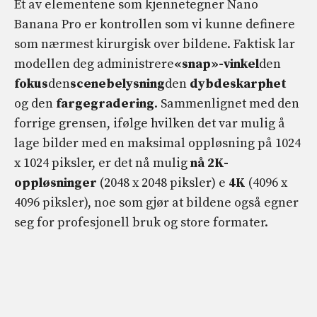
Et av elementene som kjennetegner Nano
Banana Pro er kontrollen som vi kunne definere
som nærmest kirurgisk over bildene. Faktisk lar
modellen deg administrere
«snap»-vinkel
den
fokus
den
scenebelysning
den
dybdeskarphet
og den
fargegradering
. Sammenlignet med den
forrige grensen, ifølge hvilken det var mulig å
lage bilder med en maksimal oppløsning på 1024
x 1024 piksler, er det nå mulig
nå 2K-
oppløsninger
(2048 x 2048 piksler) e
4K
(4096 x
4096 piksler), noe som gjør at bildene også egner
seg for profesjonell bruk og store formater.