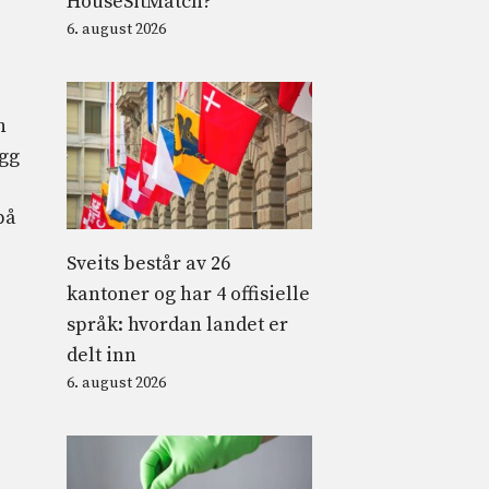
HouseSitMatch?
6. august 2026
n
egg
på
Sveits består av 26
kantoner og har 4 offisielle
språk: hvordan landet er
delt inn
6. august 2026