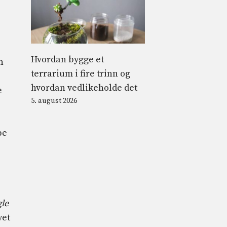
Hvordan bygge et
n
terrarium i fire trinn og
hvordan vedlikeholde det
e
5. august 2026
pe
gle
yet