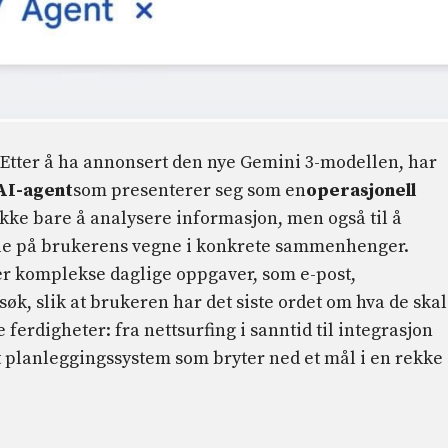
l. Etter å ha annonsert den nye Gemini 3-modellen, har
AI-agent
som presenterer seg som en
operasjonell
l ikke bare å analysere informasjon, men også til å
dle på brukerens vegne i konkrete sammenhenger.
er komplekse daglige oppgaver, som e-post,
søk, slik at brukeren har det siste ordet om hva de skal
ferdigheter: fra nettsurfing i sanntid til integrasjon
t planleggingssystem som bryter ned et mål i en rekke