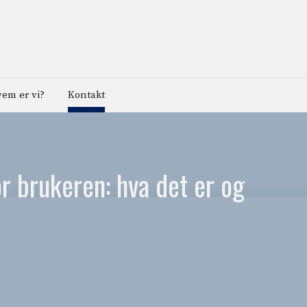
em er vi?
Kontakt
or brukeren: hva det er og