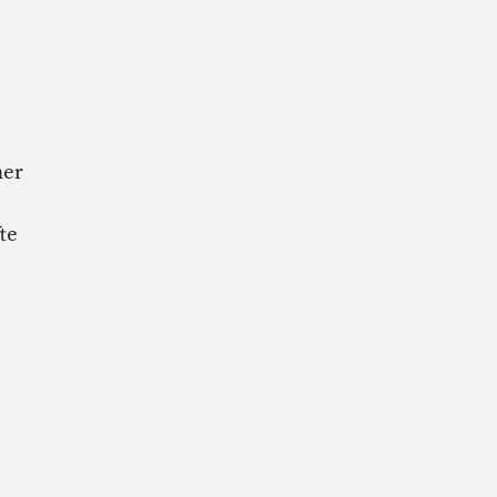
mer
te