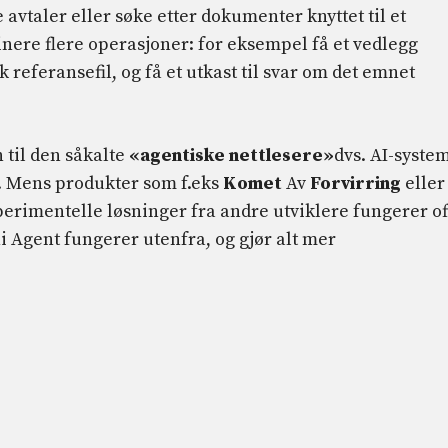
avtaler eller søke etter dokumenter knyttet til et
inere flere operasjoner: for eksempel få et vedlegg
kk referansefil, og få et utkast til svar om det emnet
til den såkalte
«agentiske nettlesere»
dvs. AI-syste
t. Mens produkter som f.eks
Komet
Av
Forvirring
eller
perimentelle løsninger fra andre utviklere fungerer of
 Agent fungerer utenfra, og gjør alt mer