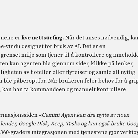
jonene er
live nettsurfing
. Når det anses nødvendig, ka
-vindu designet for bruk av AI. Det er en
 begrenset miljø som tjener til å kontrollere og innehold
kten kan agenten bla gjennom sider, klikke på lenker,
igheten av hoteller eller flyreiser og samle all nyttig
 ble påberopt for. Når brukeren føler behov for å gri
r, kan han ta kommandoen og manuelt kontrollere
ormasjonssiden «
Gemini Agent kan dra nytte av noen
lender, Google Disk, Keep, Tasks og kan også bruke Goo
 360-graders integrasjonen med tjenestene gjør verktø