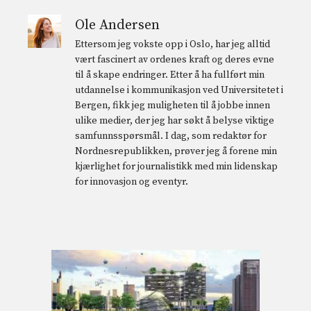
Ole Andersen
Ettersom jeg vokste opp i Oslo, har jeg alltid
vært fascinert av ordenes kraft og deres evne
til å skape endringer. Etter å ha fullført min
utdannelse i kommunikasjon ved Universitetet i
Bergen, fikk jeg muligheten til å jobbe innen
ulike medier, der jeg har søkt å belyse viktige
samfunnsspørsmål. I dag, som redaktør for
Nordnesrepublikken, prøver jeg å forene min
kjærlighet for journalistikk med min lidenskap
for innovasjon og eventyr.