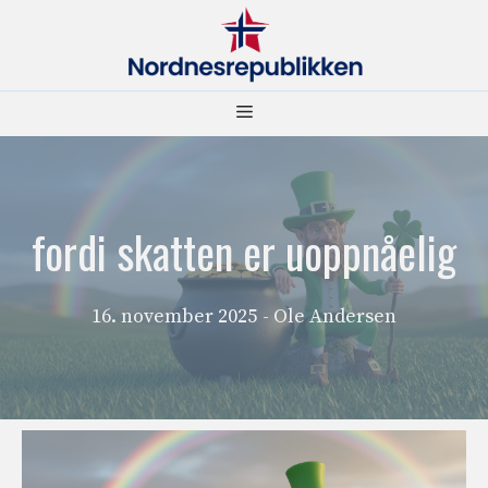
Hopp
til
innhold
Meny
fordi skatten er uoppnåelig
16. november 2025
- Ole Andersen