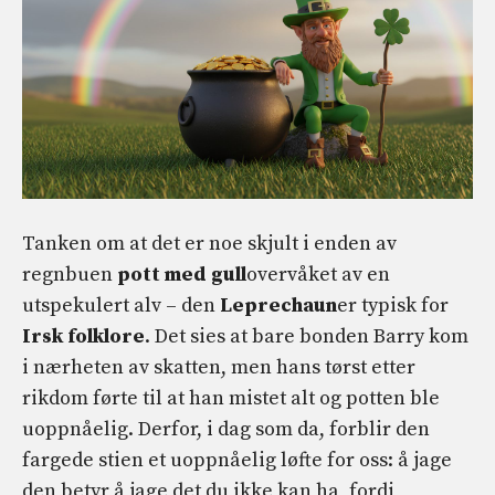
Tanken om at det er noe skjult i enden av
regnbuen
pott med gull
overvåket av en
utspekulert alv – den
Leprechaun
er typisk for
Irsk folklore
. Det sies at bare bonden Barry kom
i nærheten av skatten, men hans tørst etter
rikdom førte til at han mistet alt og potten ble
uoppnåelig. Derfor, i dag som da, forblir den
fargede stien et uoppnåelig løfte for oss: å jage
den betyr å jage det du ikke kan ha, fordi