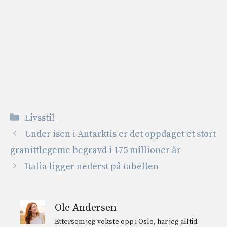
Kategorier
Livsstil
Under isen i Antarktis er det oppdaget et stort
granittlegeme begravd i 175 millioner år
Italia ligger nederst på tabellen
Ole Andersen
Ettersom jeg vokste opp i Oslo, har jeg alltid