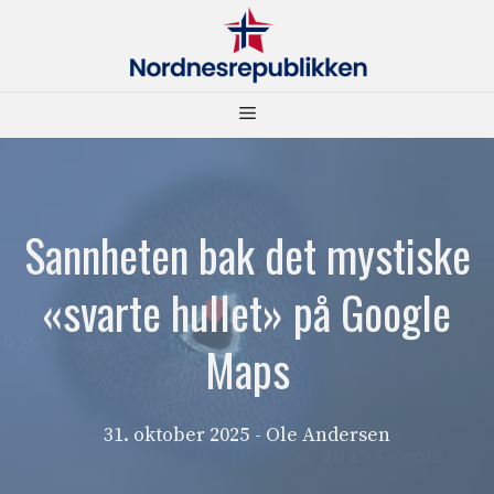
Hopp
til
innhold
Meny
Sannheten bak det mystiske
«svarte hullet» på Google
Maps
31. oktober 2025
- Ole Andersen