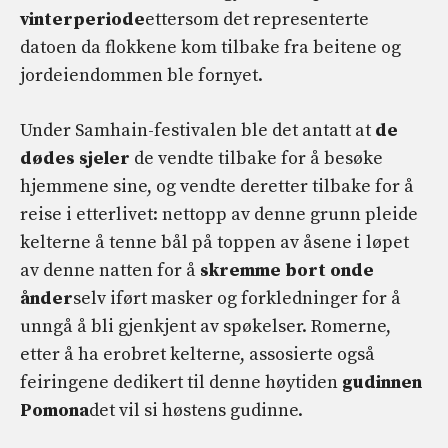
vinterperiode
ettersom det representerte
datoen da flokkene kom tilbake fra beitene og
jordeiendommen ble fornyet.
Under Samhain-festivalen ble det antatt at
de
dødes sjeler
de vendte tilbake for å besøke
hjemmene sine, og vendte deretter tilbake for å
reise i etterlivet: nettopp av denne grunn pleide
kelterne å tenne bål på toppen av åsene i løpet
av denne natten for å
skremme bort onde
ånder
selv iført masker og forkledninger for å
unngå å bli gjenkjent av spøkelser. Romerne,
etter å ha erobret kelterne, assosierte også
feiringene dedikert til denne høytiden
gudinnen
Pomona
det vil si høstens gudinne.