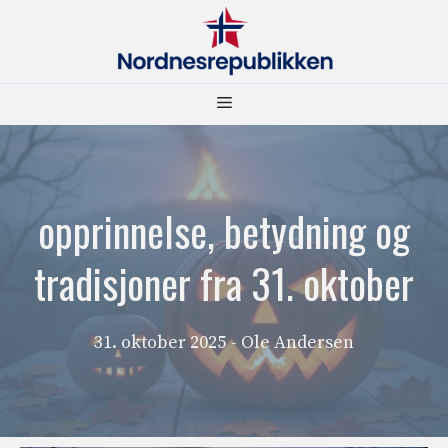
Hopp
til
innhold
Meny
opprinnelse, betydning og
tradisjoner fra 31. oktober
31. oktober 2025
- Ole Andersen