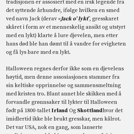
tradisjonen er assosiert med en irsk legende fra
det syttende århundre, ifølge hvilken en smed
ved navn Jack (derav «
J
ack
o’ lykt
”, gresskaret
skåret i form av et menneskelig ansikt og utstyrt
med en lykt) klarte å lure djevelen, men etter
hans død ble han dømt til å vandre for evigheten
og få lys bare med en lykt.
Halloween regnes derfor ikke som en djevelens
høytid, men denne assosiasjonen stammer fra
sin keltiske opprinnelse og sammensmeltning
med kristen tro. Blant annet ble skikken med å
forvandle grønnsaker til lykter til Halloween
født på 1800-tallet
Irland
Og
Skottland
hvor det
imidlertid ikke ble brukt gresskar, men kålrot.
Det var USA, nok en gang, som lanserte