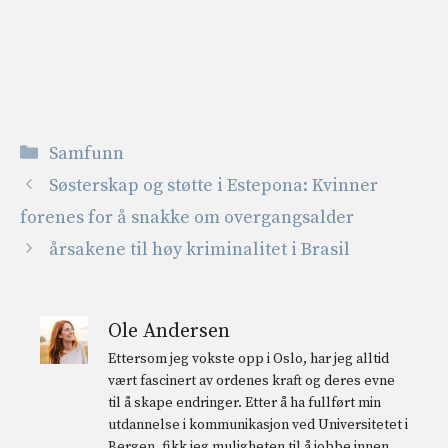
Kategorier
Samfunn
Søsterskap og støtte i Estepona: Kvinner
forenes for å snakke om overgangsalder
årsakene til høy kriminalitet i Brasil
Ole Andersen
Ettersom jeg vokste opp i Oslo, har jeg alltid
vært fascinert av ordenes kraft og deres evne
til å skape endringer. Etter å ha fullført min
utdannelse i kommunikasjon ved Universitetet i
Bergen, fikk jeg muligheten til å jobbe innen