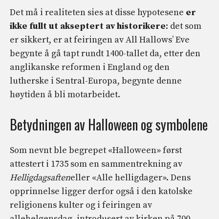
Det må i realiteten sies at disse hypotesene
er
ikke fullt ut akseptert av historikere
: det som
er sikkert, er at feiringen av All Hallows’ Eve
begynte å gå tapt rundt 1400-tallet da, etter den
anglikanske reformen i England og den
lutherske i Sentral-Europa, begynte denne
høytiden å bli motarbeidet.
Betydningen av Halloween og symbolene
Som nevnt ble begrepet «Halloween» først
attestert i 1735 som en sammentrekning av
Helligdagsaften
eller «Alle helligdager». Dens
opprinnelse ligger derfor også i den katolske
religionens kulter og i feiringen av
allehelgensdag, introdusert av kirken på 700-