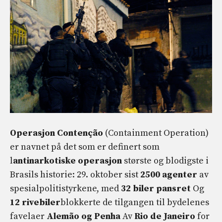
Operasjon Contenção
(Containment Operation)
er navnet på det som er definert som
l
antinarkotiske operasjon
største og blodigste i
Brasils historie: 29. oktober sist
2500 agenter
av
spesialpolitistyrkene, med
32 biler
pansret
Og
12 rivebiler
blokkerte de tilgangen til bydelenes
favelaer
Alemão og Penha
Av
Rio de Janeiro
for