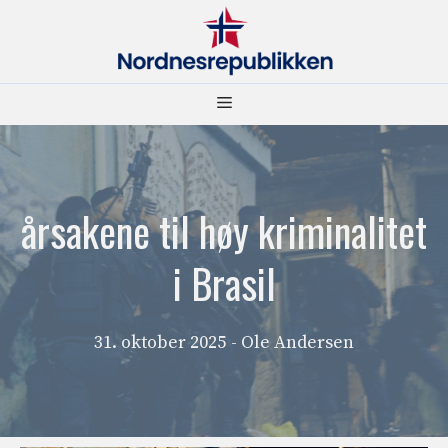
Hopp
til
innhold
Meny
årsakene til høy kriminalitet
i Brasil
31. oktober 2025
- Ole Andersen