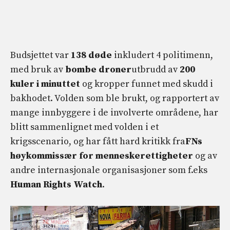
Budsjettet var
138 døde
inkludert 4 politimenn,
med bruk av
bombe droner
utbrudd av
200
kuler i minuttet
og kropper funnet med skudd i
bakhodet. Volden som ble brukt, og rapportert av
mange innbyggere i de involverte områdene, har
blitt sammenlignet med volden i et
krigsscenario, og har fått hard kritikk fra
FNs
høykommissær for menneskerettigheter
og av
andre internasjonale organisasjoner som f.eks
Human Rights Watch
.