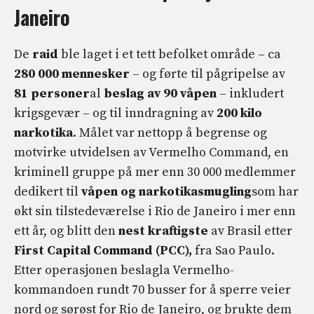
Janeiro
De
raid
ble laget i et tett befolket område – ca
280 000 mennesker
– og førte til pågripelse av
81 personer
al
beslag av 90 våpen
– inkludert
krigsgevær – og til inndragning av
200 kilo
narkotika
. Målet var nettopp å begrense og
motvirke utvidelsen av Vermelho Command, en
kriminell gruppe på mer enn 30 000 medlemmer
dedikert til
våpen og narkotikasmugling
som har
økt sin tilstedeværelse i Rio de Janeiro i mer enn
ett år, og blitt den
nest kraftigste
av Brasil etter
First Capital Command (PCC),
fra Sao Paulo.
Etter operasjonen beslagla Vermelho-
kommandoen rundt 70 busser for å sperre veier
nord og sørøst for Rio de Janeiro, og brukte dem