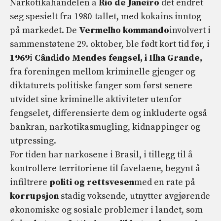
Narkotikahandelen a
Rio de Janeiro
det endret
seg spesielt fra 1980-tallet, med kokains inntog
på markedet. De
Vermelho kommando
involvert i
sammenstøtene 29. oktober, ble født kort tid før, i
1969
i
Cândido Mendes fengsel, i Ilha Grande,
fra foreningen mellom kriminelle gjenger og
diktaturets politiske fanger som først senere
utvidet sine kriminelle aktiviteter utenfor
fengselet, differensierte dem og inkluderte også
bankran, narkotikasmugling, kidnappinger og
utpressing.
For tiden har narkosene i Brasil, i tillegg til å
kontrollere territoriene til favelaene, begynt å
infiltrere
politi og rettsvesen
med en rate på
korrupsjon
stadig voksende, utnytter avgjørende
økonomiske og sosiale problemer i landet, som