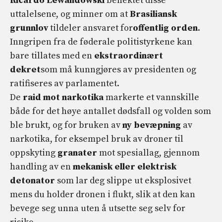
Ricardo Lewandowski
benektet disse
uttalelsene, og minner om at
Brasiliansk
grunnlov
tildeler ansvaret for
offentlig orden
.
Inngripen fra de føderale politistyrkene kan
bare tillates med en
ekstraordinært
dekret
som må kunngjøres av presidenten og
ratifiseres av parlamentet.
De
raid mot narkotika
markerte et vannskille
både for det høye antallet dødsfall og volden som
ble brukt, og for bruken av
ny bevæpning
av
narkotika, for eksempel bruk av droner til
oppskyting
granater
mot spesiallag, gjennom
handling av en
mekanisk eller elektrisk
detonator
som lar deg slippe ut eksplosivet
mens du holder dronen i flukt, slik at den kan
bevege seg unna uten å utsette seg selv for