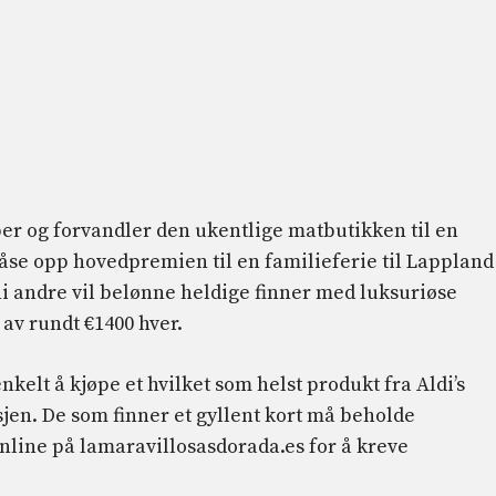
er og forvandler den ukentlige matbutikken til en
il låse opp hovedpremien til en familieferie til Lappland
 ni andre vil belønne heldige finner med luksuriøse
av rundt €1400 hver.
kelt å kjøpe et hvilket som helst produkt fra Aldi’s
jen. De som finner et gyllent kort må beholde
online på lamaravillosasdorada.es for å kreve