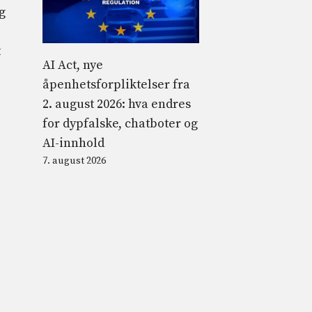
g
t
AI Act, nye
åpenhetsforpliktelser fra
2. august 2026: hva endres
for dypfalske, chatboter og
AI-innhold
7. august 2026