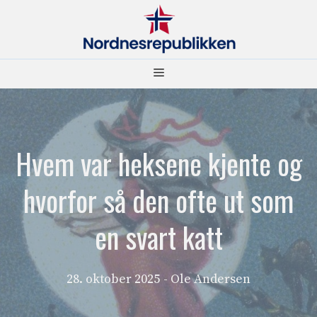
Hopp
til
innhold
Meny
Hvem var heksene kjente og
hvorfor så den ofte ut som
en svart katt
28. oktober 2025
- Ole Andersen