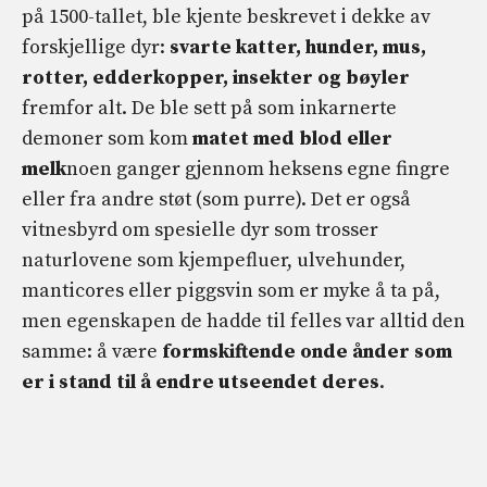
på 1500-tallet, ble kjente beskrevet i dekke av
forskjellige dyr:
svarte katter, hunder, mus,
rotter, edderkopper, insekter og bøyler
fremfor alt. De ble sett på som inkarnerte
demoner som kom
matet med blod eller
melk
noen ganger gjennom heksens egne fingre
eller fra andre støt (som purre). Det er også
vitnesbyrd om spesielle dyr som trosser
naturlovene som kjempefluer, ulvehunder,
manticores eller piggsvin som er myke å ta på,
men egenskapen de hadde til felles var alltid den
samme: å være
formskiftende onde ånder som
er i stand til å endre utseendet deres
.