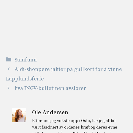
Kategorier
Samfunn
Aldi-shoppere jakter på gullkort for å vinne
Lapplandsferie
hva INGV-bulletinen avslører
Ole Andersen
Ettersom jeg vokste opp i Oslo, har jeg alltid
vært fascinert av ordenes kraft og deres evne