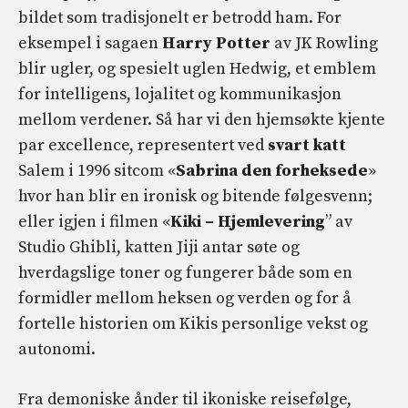
bildet som tradisjonelt er betrodd ham. For
eksempel i sagaen
Harry Potter
av JK Rowling
blir ugler, og spesielt uglen Hedwig, et emblem
for intelligens, lojalitet og kommunikasjon
mellom verdener. Så har vi den hjemsøkte kjente
par excellence, representert ved
svart katt
Salem i 1996 sitcom «
Sabrina den forheksede
»
hvor han blir en ironisk og bitende følgesvenn;
eller igjen i filmen «
Kiki – Hjemlevering
” av
Studio Ghibli, katten Jiji antar søte og
hverdagslige toner og fungerer både som en
formidler mellom heksen og verden og for å
fortelle historien om Kikis personlige vekst og
autonomi.
Fra demoniske ånder til ikoniske reisefølge,