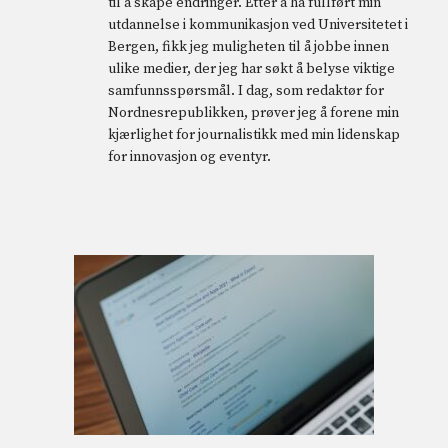
til å skape endringer. Etter å ha fullført min
utdannelse i kommunikasjon ved Universitetet i
Bergen, fikk jeg muligheten til å jobbe innen
ulike medier, der jeg har søkt å belyse viktige
samfunnsspørsmål. I dag, som redaktør for
Nordnesrepublikken, prøver jeg å forene min
kjærlighet for journalistikk med min lidenskap
for innovasjon og eventyr.