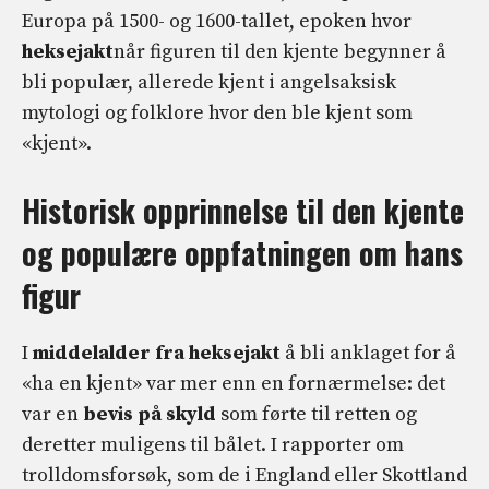
Europa på 1500- og 1600-tallet, epoken hvor
heksejakt
når figuren til den kjente begynner å
bli populær, allerede kjent i angelsaksisk
mytologi og folklore hvor den ble kjent som
«kjent».
Historisk opprinnelse til den kjente
og populære oppfatningen om hans
figur
I
middelalder
fra
heksejakt
å bli anklaget for å
«ha en kjent» var mer enn en fornærmelse: det
var en
bevis på skyld
som førte til retten og
deretter muligens til bålet. I rapporter om
trolldomsforsøk, som de i England eller Skottland