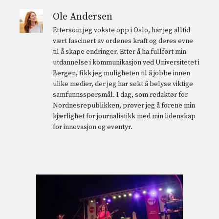
Ole Andersen
Ettersom jeg vokste opp i Oslo, har jeg alltid
vært fascinert av ordenes kraft og deres evne
til å skape endringer. Etter å ha fullført min
utdannelse i kommunikasjon ved Universitetet i
Bergen, fikk jeg muligheten til å jobbe innen
ulike medier, der jeg har søkt å belyse viktige
samfunnsspørsmål. I dag, som redaktør for
Nordnesrepublikken, prøver jeg å forene min
kjærlighet for journalistikk med min lidenskap
for innovasjon og eventyr.