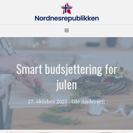
Hopp
til
innhold
Meny
Smart budsjettering for
julen
27. oktober 2025
- Ole Andersen