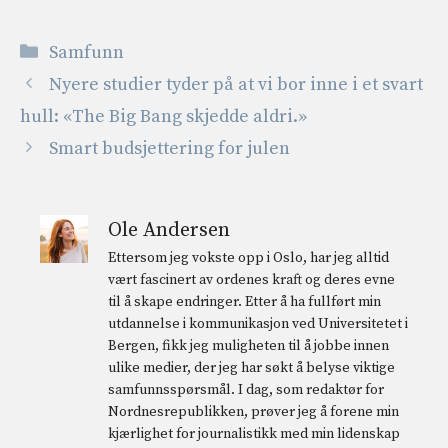
Kategorier
Samfunn
Nyere studier tyder på at vi bor inne i et svart
hull: «The Big Bang skjedde aldri.»
Smart budsjettering for julen
Ole Andersen
Ettersom jeg vokste opp i Oslo, har jeg alltid
vært fascinert av ordenes kraft og deres evne
til å skape endringer. Etter å ha fullført min
utdannelse i kommunikasjon ved Universitetet i
Bergen, fikk jeg muligheten til å jobbe innen
ulike medier, der jeg har søkt å belyse viktige
samfunnsspørsmål. I dag, som redaktør for
Nordnesrepublikken, prøver jeg å forene min
kjærlighet for journalistikk med min lidenskap