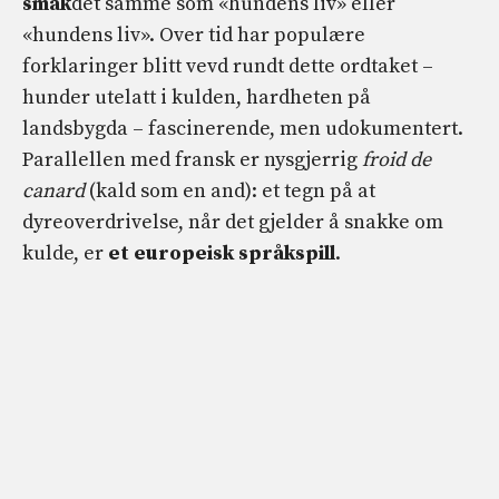
smak
det samme som «hundens liv» eller
«hundens liv». Over tid har populære
forklaringer blitt vevd rundt dette ordtaket –
hunder utelatt i kulden, hardheten på
landsbygda – fascinerende, men udokumentert.
Parallellen med fransk er nysgjerrig
froid de
canard
(kald som en and): et tegn på at
dyreoverdrivelse, når det gjelder å snakke om
kulde, er
et europeisk språkspill
.