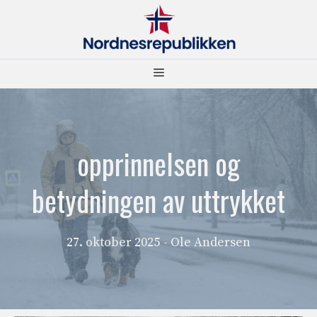
Hopp
til
innhold
Meny
opprinnelsen og
betydningen av uttrykket
27. oktober 2025
- Ole Andersen