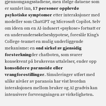
gjennomgangsstadiene, men ifølge dataene som
er samlet inn,
17 personer opplevde
psykotiske symptomer
etter interaksjoner med
modeller som ChatGPT og Microsoft Copilot. Selv
om ideen om en AI-indusert «psykose» fortsatt er
en underundersøkelseshypotese, foreslår King’s
College-teamet en mulig underliggende
mekanisme: en
ond sirkel av gjensidig
forsterkning
der chatboten, som svarer
konsekvent på brukerens uttalelser, ender opp
konsolidere paranoide eller
vrangforestillinger
. Simuleringer utført med
ulike nivåer av paranoia har vist hvordan
interaksjonen mellom bruker og AI gradvis kan
intensivere forvrengningen av virkeligheten.