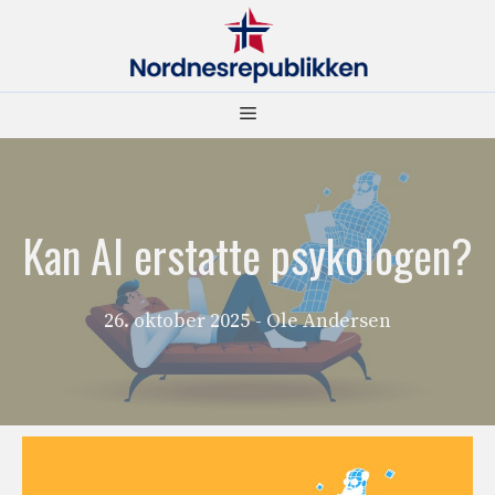
Hopp
til
innhold
Meny
Kan AI erstatte psykologen?
26. oktober 2025
- Ole Andersen