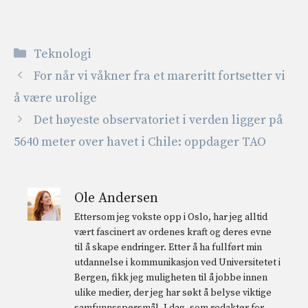
Kategorier
Teknologi
For når vi våkner fra et mareritt fortsetter vi
å være urolige
Det høyeste observatoriet i verden ligger på
5640 meter over havet i Chile: oppdager TAO
Ole Andersen
Ettersom jeg vokste opp i Oslo, har jeg alltid
vært fascinert av ordenes kraft og deres evne
til å skape endringer. Etter å ha fullført min
utdannelse i kommunikasjon ved Universitetet i
Bergen, fikk jeg muligheten til å jobbe innen
ulike medier, der jeg har søkt å belyse viktige