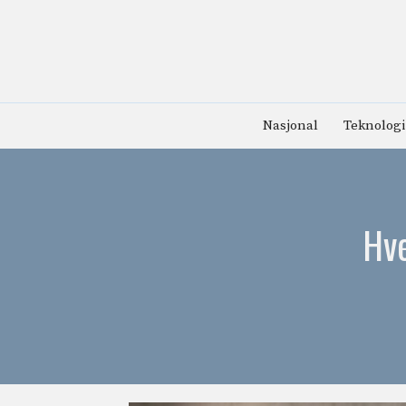
Hopp
til
innhold
Nasjonal
Teknologi
Hv