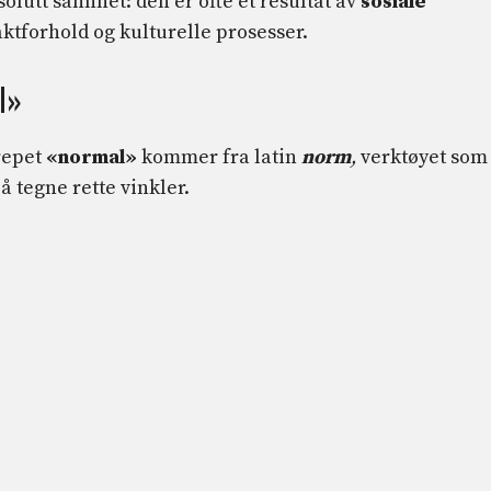
solutt sannhet: den er ofte et resultat av
sosiale
maktforhold og kulturelle prosesser.
l»
repet
«normal»
kommer fra latin
norm
,
verktøyet som
å tegne rette vinkler.