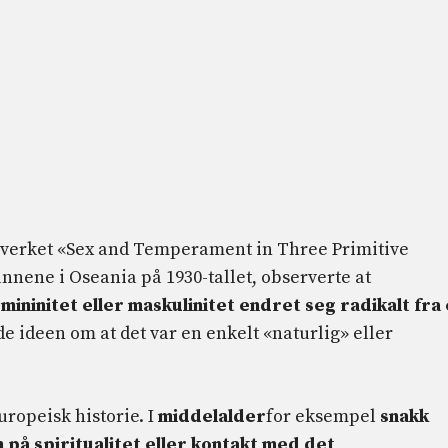
i verket «Sex and Temperament in Three Primitive
nnene i Oseania på 1930-tallet, observerte at
mininitet eller maskulinitet endret seg radikalt fra
e ideen om at det var en enkelt «naturlig» eller
ropeisk historie. I
middelalder
for eksempel
snakk
 på spiritualitet eller kontakt med det