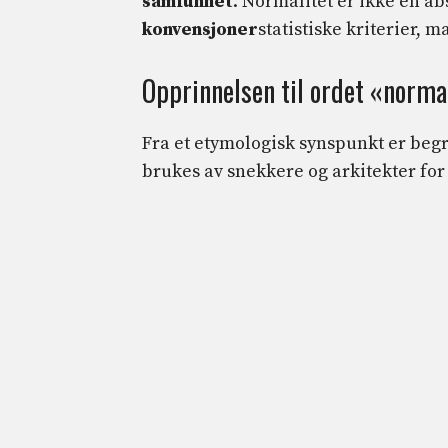
samfunnet
. Normalitet er ikke en ab
konvensjoner
statistiske kriterier, 
Opprinnelsen til ordet «norma
Fra et etymologisk synspunkt er beg
brukes av snekkere og arkitekter for 