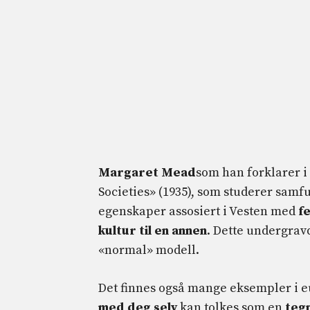
Margaret Mead
som han forklarer 
Societies» (1935), som studerer samfu
egenskaper assosiert i Vesten med
fe
kultur til en annen
. Dette undergravd
«normal» modell.
Det finnes også mange eksempler i eu
med deg selv
kan tolkes som en
tegn