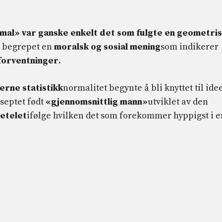
al» var ganske enkelt det som fulgte en geometri
kk begrepet en
moralsk og sosial mening
som indikerer
 forventninger
.
rne statistikk
normalitet begynte å bli knyttet til ide
septet født
«gjennomsnittlig mann»
utviklet av den
etelet
ifølge hvilken det som forekommer hyppigst i e