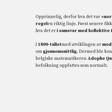
Opprinnelig, derfor hva det var
«norm
regel
en riktig linje. Først senere fi
hva det er
i samsvar med kollektive
I
1800-tallet
med utviklingen av
mode
om
gjennomsnittlig
. Dermed ble kon
belgiske matematikeren
Adophe Qu
befolkning oppfattes som normalt.