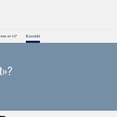
em er vi?
Kontakt
t»?