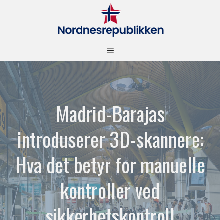
Hopp
til
innhold
Meny
Madrid-Barajas
introduserer 3D-skannere:
Hva det betyr for manuelle
kontroller ved
sikkerhetskontroll