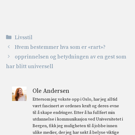
Kategorier
Livsstil
Hvem bestemmer hva som er «rart»?
opprinnelsen og betydningen av en gest som
har blitt universell
Ole Andersen
Ettersom jeg vokste opp i Oslo, har jeg alltid
vært fascinert av ordenes kraft og deres evne
til å skape endringer. Etter å ha fullført min
utdannelse i kommunikasjon ved Universitetet i
Bergen, fikk jeg muligheten til å jobbe innen
ulike medier, der jeg har søkt å belyse viktige