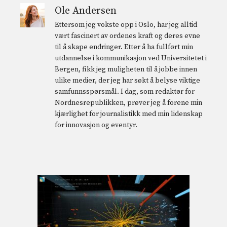
Ole Andersen
Ettersom jeg vokste opp i Oslo, har jeg alltid
vært fascinert av ordenes kraft og deres evne
til å skape endringer. Etter å ha fullført min
utdannelse i kommunikasjon ved Universitetet i
Bergen, fikk jeg muligheten til å jobbe innen
ulike medier, der jeg har søkt å belyse viktige
samfunnsspørsmål. I dag, som redaktør for
Nordnesrepublikken, prøver jeg å forene min
kjærlighet for journalistikk med min lidenskap
for innovasjon og eventyr.