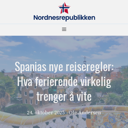
Hopp
til
innhold
Meny
Spanias nye reiseregler:
Hva ferierende virkelig
trenger å vite
24. oktober 2025
- Ole Andersen