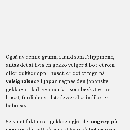
Også av denne grunn, i land som Filippinene,
antas det at hvis en gekko velger å bo i et rom
eller dukker opp i huset, er det et tegn på
velsignelse
og i Japan regnes den japanske
gekkoen – kalt «yamori» – som beskytter av
huset, fordi dens tilstedeværelse indikerer
balanse.
Selv det faktum at gekkoen gjør det
angrep på
vegger
blir sett på som et tegn på
balanse og