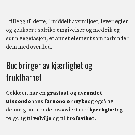
I tillegg til dette, i middelhavsmiljøet, lever øgler
og gekkoer i solrike omgivelser og med rik og
sunn vegetasjon, et annet element som forbinder
dem med overflod.
Budbringer av kjærlighet og
fruktbarhet
Gekkoen har en
grasiøst og avrundet
utseende
hans
fargene er myke
og også av
denne grunn er det assosiert med
kjærlighet
og
følgelig til
velvilje
og til
trofasthet
.