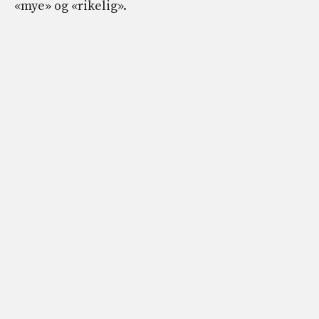
«mye» og «rikelig».