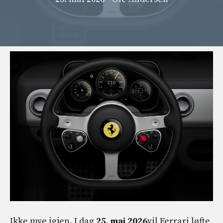
Ikke mye igjen. I dag
25. mai 2026
vil Ferrari løfte