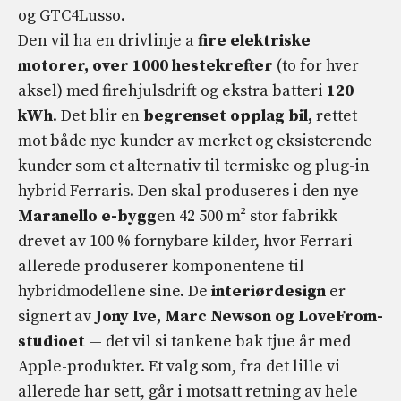
og GTC4Lusso.
Den vil ha en drivlinje a
fire elektriske
motorer, over 1000 hestekrefter
(to for hver
aksel) med firehjulsdrift og ekstra batteri
120
kWh
. Det blir en
begrenset opplag bil,
rettet
mot både nye kunder av merket og eksisterende
kunder som et alternativ til termiske og plug-in
hybrid Ferraris. Den skal produseres i den nye
Maranello e-bygg
en 42 500 m² stor fabrikk
drevet av 100 % fornybare kilder, hvor Ferrari
allerede produserer komponentene til
hybridmodellene sine. De
interiørdesign
er
signert av
Jony Ive, Marc Newson og LoveFrom-
studioet
— det vil si tankene bak tjue år med
Apple-produkter. Et valg som, fra det lille vi
allerede har sett, går i motsatt retning av hele