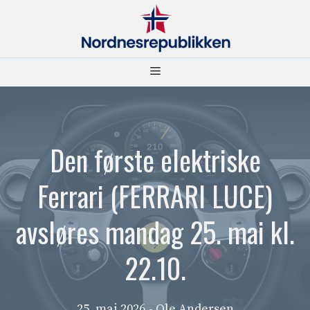
Hopp
til
innhold
Meny
Den første elektriske
Ferrari (FERRARI LUCE)
avsløres mandag 25. mai kl.
22.10.
25. mai 2026
- Ole Andersen