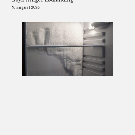
9. august 2026
Hvorfor lager kjøleskapet is: årsaken er
fuktig luft, hvordan forhindrer du at den
samler seg på veggene
9. august 2026
© 2026 Nordnesrepublikken -
Juridisk informasjon og vilkår for