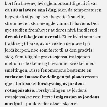
bort fra havene, hvis gjennomsnittlige nivå var
ca 130 m lavere enn i dag
. Men da temperaturen
begynte å stige og isen begynte å smelte,
strømmet en stor mengde vann ut i havene. Den
nye studien fremhever at deres nivå imidlertid
den økte ikke jevnt overalt
. Etter hvert som isen
trakk seg tilbake, avtok vekten de utøvet på
jordskorpen, noe som førte til at den gradvis
steg. Samtidig ble gravitasjonsattraksjonen
mellom isdekkene og havvannet svekket med
smeltingen. Disse fenomenene bestemte en
variasjon i massefordelingen på planeten
som
igjen forårsaket
forskyvning av jordens
rotasjonsakse
. Forskyvningen av jordens
rotasjonsakse resulterte i
migrasjon av jordens
nordpol
– punktet der aksen skjærer