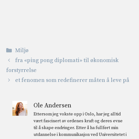
Kategorier
Miljø
fra «ping pong diplomati» til økonomisk
forstyrrelse
et fenomen som redefinerer måten å leve på
Ole Andersen
Ettersom jeg vokste opp i Oslo, har jeg alltid
vært fascinert av ordenes kraft og deres evne
til å skape endringer. Etter å ha fullført min
utdannelse i kommunikasjon ved Universitetet i