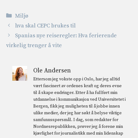
Kategorier
Miljø
hva skal CEPC brukes til
Spanias nye reiseregler: Hva ferierende
virkelig trenger å vite
Ole Andersen
Ettersom jeg vokste opp i Oslo, har jeg alltid
vært fascinert av ordenes kraft og deres evne
til å skape endringer. Etter å ha fullført min
utdannelse i kommunikasjon ved Universitetet i
Bergen, fikk jeg muligheten til å jobbe innen
ulike medier, der jeg har søkt å belyse viktige
samfunnsspørsmål. I dag, som redaktør for
Nordnesrepublikken, prøver jeg å forene min
kjærlighet for journalistikk med min lidenskap