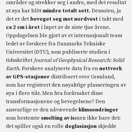
områder og strekker seg i andre, med det resultat
at øya har blitt
mindre totalt sett
. Dessuten, ja
det er det
beveget seg mot nordvest
i takt med
ca 2 cm i året
i løpet av de siste tjue årene.
Oppdagelsen ble gjort av et internasjonalt team
ledet av forskere fra Danmarks Tekniske
Universitet (DTU), som publiserte studien i
tidsskriftet
Journal of Geophysical Research: Solid
Earth
. Forskere analyserte data fra en
nettverk
av GPS-stasjoner
distribuert over Grønland,
som har registrert den nøyaktige plasseringen av
øya i flere tiår. Men hva forårsaket disse
transformasjonene og bevegelsene? Den
ansvarlige er den nåværende
klimaendringer
som bestemte
smelting av is
men ikke bare det:
det spiller også en rolle
deglasiasjon
skjedde