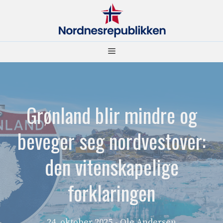
Hopp
til
innhold
Meny
Grønland blir mindre og
beveger seg nordvestover:
den vitenskapelige
forklaringen
24. oktober 2025
- Ole Andersen