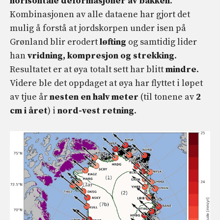
horisontale deformasjoner av bakken
.
Kombinasjonen av alle dataene har gjort det
mulig å forstå at jordskorpen under isen på
Grønland blir erodert
løfting
og samtidig lider
han
vridning, kompresjon og strekking
.
Resultatet er at øya totalt sett har blitt
mindre
.
Videre ble det oppdaget at øya har flyttet i løpet
av tjue år
nesten en halv meter
(til tonene av
2
cm i året
) i
nord-vest retning
.