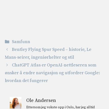
Kategorier
Samfunn
Bentley Flying Spur Speed ​​– historie, Le
Mans-seirer, ingeniørhelter og stil
ChatGPT Atlas er OpenAI-nettleseren som
ønsker å endre navigasjon og utfordrer Google:
hvordan det fungerer
Ole Andersen
Ettersom jeg vokste opp i Oslo, har jeg alltid