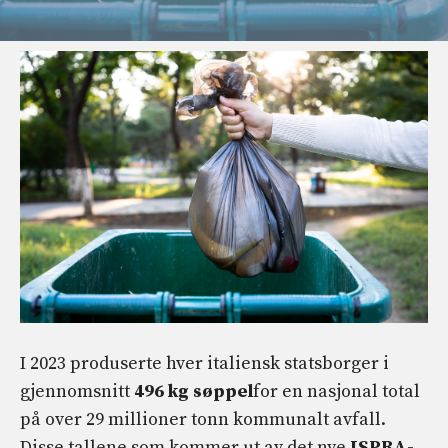
I 2023 produserte hver italiensk statsborger i
gjennomsnitt
496 kg søppel
for en nasjonal total
på over 29 millioner tonn kommunalt avfall.
Disse tallene som kommer ut av det nye
ISPRA-