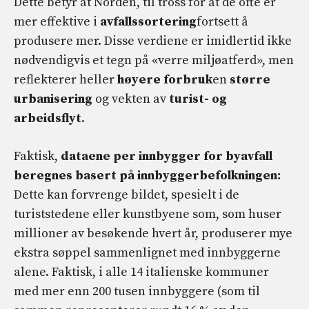
Dette betyr at Norden, til tross for at de ofte er
mer effektive i
avfallssortering
fortsett å
produsere mer. Disse verdiene er imidlertid ikke
nødvendigvis et tegn på «verre miljøatferd», men
reflekterer heller
høyere forbruk
en
større
urbanisering
og vekten av
turist- og
arbeidsflyt
.
Faktisk,
dataene per innbygger for byavfall
beregnes basert på innbyggerbefolkningen:
Dette kan forvrenge bildet, spesielt i de
turiststedene eller kunstbyene som, som huser
millioner av besøkende hvert år, produserer mye
ekstra søppel sammenlignet med innbyggerne
alene. Faktisk, i alle 14 italienske kommuner
med mer enn 200 tusen innbyggere (som til