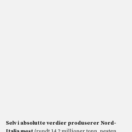
Selv i absolutte verdier produserer Nord-
Italia mest
(rundt 14,2 millioner tonn, nesten