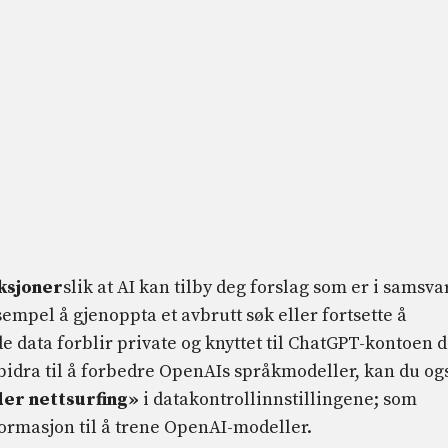
aksjoner
slik at AI kan tilby deg forslag som er i samsva
sempel å gjenoppta et avbrutt søk eller fortsette å
de data forblir private og knyttet til ChatGPT-kontoen d
 bidra til å forbedre OpenAIs språkmodeller, kan du og
der nettsurfing»
i datakontrollinnstillingene; som
ormasjon til å trene OpenAI-modeller.