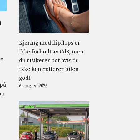
d
Kjøring med flipflops er
ikke forbudt av CdS, men
se
du risikerer bot hvis du
ikke kontrollerer bilen
godt
 på
6. august 2026
om