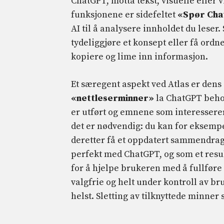
ChatGPT, motta tekst, visuelle eller v
funksjonene er sidefeltet
«Spør Ch
AI til å analysere innholdet du leser
tydeliggjøre et konsept eller få ordne
kopiere og lime inn informasjon.
Et særegent aspekt ved Atlas er dens
«nettleserminner»
la ChatGPT beho
er utført og emnene som interessere
det er nødvendig: du kan for eksempe
deretter få et oppdatert sammendrag
perfekt med ChatGPT, og som et resul
for å hjelpe brukeren med å fullføre
valgfrie og helt under kontroll av br
helst. Sletting av tilknyttede minner 