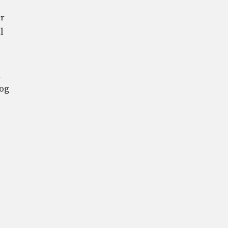
r
l
l
 og
r