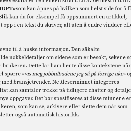
ideoresultater i en enkelt strøm. En av de mest intuiti
atGPT»
som kan åpnes på hvilken som helst side for å f
. Slik kan du for eksempel få oppsummert en artikkel,
t opp i en tekst du skriver, alt uten å endre vinduer ell
 evne til å huske informasjon. Den såkalte
lde nøkkeldetaljer om sidene som er besøkt, søkene 
r brukeren. Dette lar ham hente disse kontekstene når
l spørre «
vis meg jobbtilbudene jeg så på forrige uke
» o
 med bransjetrender. Nettleserminnet integreres
tat kan samtaler trekke på tidligere chatter og detalje
 nye oppgaver. Det bør spesifiseres at disse minnene e
ukeren, som kan se, arkivere eller slette dem når som
sletter også automatisk historikk.