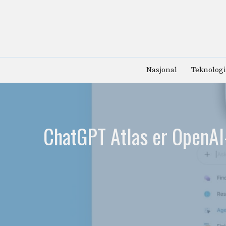
Hopp
til
innhold
Nasjonal
Teknologi
ChatGPT Atlas er OpenAI-