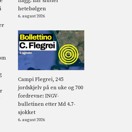
flagg: når slutter
ve
hetebølgen
å
6. august 2026
er
som
g
Campi Flegrei, 245
jordskjelv på en uke og 700
r
fordrevne: INGV-
r
bulletinen etter Md 4.7-
sjokket
6. august 2026