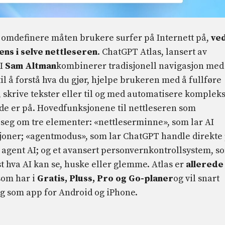
 omdefinere måten brukere surfer på Internett på,
ve
ens i selve nettleseren
. ChatGPT Atlas, lansert av
AI
Sam Altman
kombinerer tradisjonell navigasjon med
 til å forstå hva du gjør, hjelpe brukeren med å fullføre
krive tekster eller til og med automatisere komplek
 de er på. Hovedfunksjonene til nettleseren som
 seg om tre elementer: «nettleserminne», som lar AI
sjoner; «agentmodus», som lar ChatGPT handle direkte
 agent AI; og et avansert personvernkontrollsystem, s
 hva AI kan se, huske eller glemme. Atlas er
allerede
som har i
Gratis, Pluss, Pro og Go-planer
og vil snart
og som app for Android og iPhone.