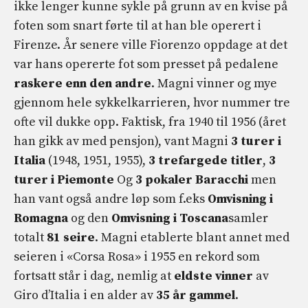
ikke lenger kunne sykle på grunn av en kvise på
foten som snart førte til at han ble operert i
Firenze. År senere ville Fiorenzo oppdage at det
var hans opererte fot som presset på pedalene
raskere enn den andre
. Magni vinner og mye
gjennom hele sykkelkarrieren, hvor nummer tre
ofte vil dukke opp. Faktisk, fra 1940 til 1956 (året
han gikk av med pensjon), vant Magni
3 turer i
Italia
(1948, 1951, 1955),
3 trefargede titler
,
3
turer i Piemonte
Og
3 pokaler
Baracchi
men
han vant også andre løp som f.eks
Omvisning i
Romagna
og den
Omvisning i Toscana
samler
totalt
81 seire
. Magni etablerte blant annet med
seieren i «Corsa Rosa» i 1955 en rekord som
fortsatt står i dag, nemlig at
eldste vinner
av
Giro d’Italia i en alder av
35 år gammel
.