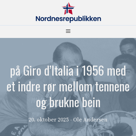
Hopp
til
innhold
Meny
på Giro d’Italia i 1956 med
et indre rør mellom tennene
og brukne bein
20. oktober 2025
- Ole Andersen