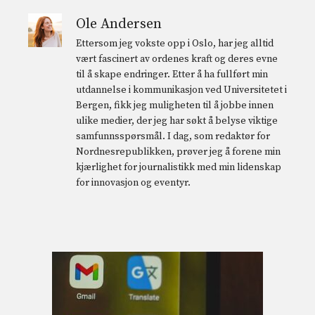
Ole Andersen
Ettersom jeg vokste opp i Oslo, har jeg alltid
vært fascinert av ordenes kraft og deres evne
til å skape endringer. Etter å ha fullført min
utdannelse i kommunikasjon ved Universitetet i
Bergen, fikk jeg muligheten til å jobbe innen
ulike medier, der jeg har søkt å belyse viktige
samfunnsspørsmål. I dag, som redaktør for
Nordnesrepublikken, prøver jeg å forene min
kjærlighet for journalistikk med min lidenskap
for innovasjon og eventyr.