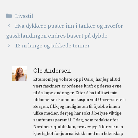
Kategorier
Livsstil
Hva dykkere puster inn i tanker og hvorfor
gassblandingen endres basert på dybde
13 m lange og takkede tenner
Ole Andersen
Ettersom jeg vokste opp i Oslo, har jeg alltid
vært fascinert av ordenes kraft og deres evne
til å skape endringer. Etter å ha fullført min
utdannelse i kommunikasjon ved Universitetet i
Bergen, fikk jeg muligheten til å jobbe innen
ulike medier, der jeg har søkt å belyse viktige
samfunnsspørsmål. I dag, som redaktør for
Nordnesrepublikken, prøver jeg å forene min
kjærlighet for journalistikk med min lidenskap