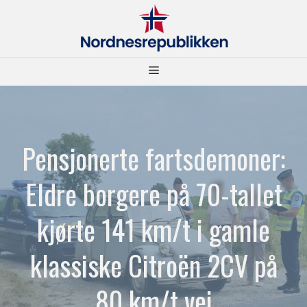
Hopp
til
innhold
Meny
Pensjonerte fartsdemoner:
Eldre borgere på 70-tallet
kjørte 141 km/t i gamle
klassiske Citroën 2CV på
80 km/t vei