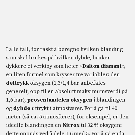
I alle fall, for raskt å beregne hvilken blanding
som skal brukes på hvilken dybde, bruker
dykkere et verktøy som heter «
Dalton diamant
»,
en liten formel som krysser tre variabler: den
deltrykk
oksygen (1,3/1,4 bar anbefales
generelt, opp til en absolutt maksimumsverdi på
1,6 bar),
prosentandelen oksygen
i blandingen
og
dybde
uttrykt i atmosfærer. For å gå til 40
meter (så ca. 5 atmosfærer), for eksempel, er den
ideelle blandingen en
Nitrox
til 32 % oksygen:
dette oppnås ved å dele 1,6 med 5. For å gå enda