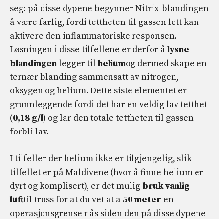
seg: på disse dypene begynner Nitrix-blandingen
å være farlig, fordi tettheten til gassen lett kan
aktivere den inflammatoriske responsen.
Løsningen i disse tilfellene er derfor å
lysne
blandingen
legger til
helium
og dermed skape en
ternær blanding sammensatt av nitrogen,
oksygen og helium. Dette siste elementet er
grunnleggende fordi det har en veldig lav tetthet
(
0,18 g/l
) og lar den totale tettheten til gassen
forbli lav.
I tilfeller der helium ikke er tilgjengelig, slik
tilfellet er på Maldivene (hvor å finne helium er
dyrt og komplisert), er det mulig
bruk vanlig
luft
til tross for at du vet at a
50 meter
en
operasjonsgrense nås siden den på disse dypene