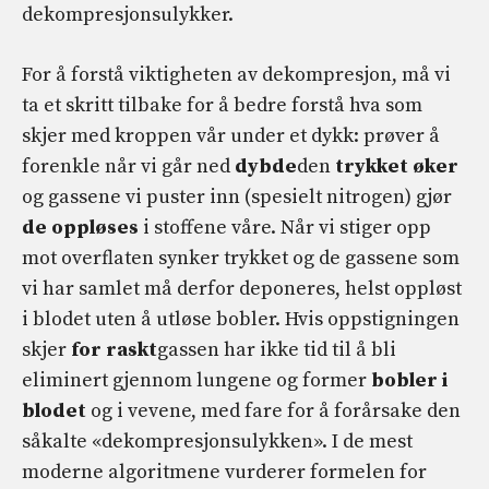
dekompresjonsulykker.
For å forstå viktigheten av dekompresjon, må vi
ta et skritt tilbake for å bedre forstå hva som
skjer med kroppen vår under et dykk: prøver å
forenkle når vi går ned
dybde
den
trykket øker
og gassene vi puster inn (spesielt nitrogen) gjør
de oppløses
i stoffene våre. Når vi stiger opp
mot overflaten synker trykket og de gassene som
vi har samlet må derfor deponeres, helst oppløst
i blodet uten å utløse bobler. Hvis oppstigningen
skjer
for raskt
gassen har ikke tid til å bli
eliminert gjennom lungene og former
bobler i
blodet
og i vevene, med fare for å forårsake den
såkalte «dekompresjonsulykken». I de mest
moderne algoritmene vurderer formelen for