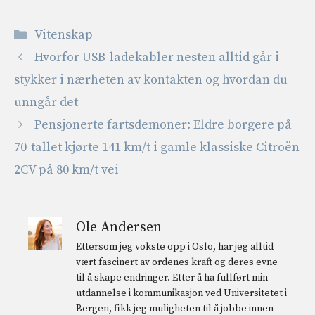
Kategorier
Vitenskap
Hvorfor USB-ladekabler nesten alltid går i
stykker i nærheten av kontakten og hvordan du
unngår det
Pensjonerte fartsdemoner: Eldre borgere på
70-tallet kjørte 141 km/t i gamle klassiske Citroën
2CV på 80 km/t vei
Ole Andersen
Ettersom jeg vokste opp i Oslo, har jeg alltid
vært fascinert av ordenes kraft og deres evne
til å skape endringer. Etter å ha fullført min
utdannelse i kommunikasjon ved Universitetet i
Bergen, fikk jeg muligheten til å jobbe innen