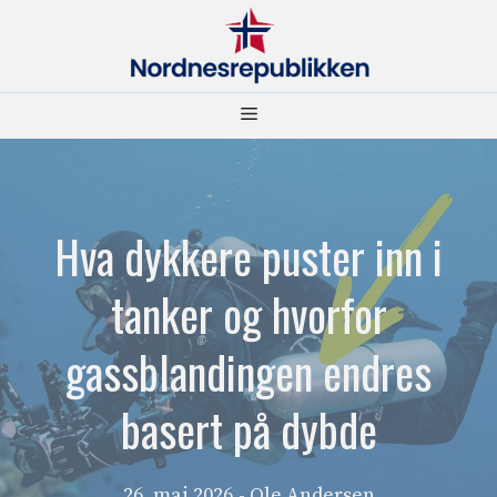
Hopp
til
innhold
Meny
Hva dykkere puster inn i
tanker og hvorfor
gassblandingen endres
basert på dybde
26. mai 2026
- Ole Andersen