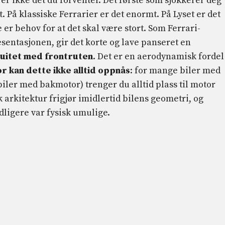
 er ikke det du forventer. Det første som sjokkerer deg
 På klassiske Ferrarier er det enormt. På Lyset er det
ke er behov for at det skal være stort. Som Ferrari-
entasjonen, gir det korte og lave panseret en
nuitet med frontruten
. Det er en aerodynamisk fordel
r kan dette ikke alltid oppnås
: for mange biler med
iler med bakmotor) trenger du alltid plass til motor
k arkitektur frigjør imidlertid bilens geometri, og
ligere var fysisk umulige.