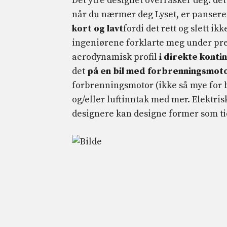
Det ytre designet overrasker deg: det
når du nærmer deg Lyset, er panseret.
kort og lavt
fordi det rett og slett ik
ingeniørene forklarte meg under pres
aerodynamisk profil
i direkte konti
det
på en bil med forbrenningsmoto
forbrenningsmotor (ikke så mye for b
og/eller luftinntak med mer. Elektris
designere kan designe former som tid