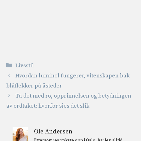
Kategorier
Livsstil
Hvordan luminol fungerer, vitenskapen bak
blåflekker på åsteder
Ta det med ro, opprinnelsen og betydningen
av ordtaket: hvorfor sies det slik
Ole Andersen
Ettersom jeg vokste opp i Oslo, har jeg alltid