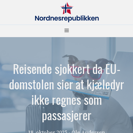
Hopp
til
innhold
Meny
Reisende sjokkert da EU-
domstolen sier at kjæledyr
ikke regnes som
passasjerer
18. oktober 2025
- Ole Andersen