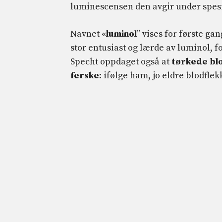
luminescensen den avgir under spesi
Navnet «
luminol
” vises for første ga
stor entusiast og lærde av luminol, f
Specht oppdaget også at
tørkede bl
ferske
: ifølge ham, jo ​​eldre blodfl