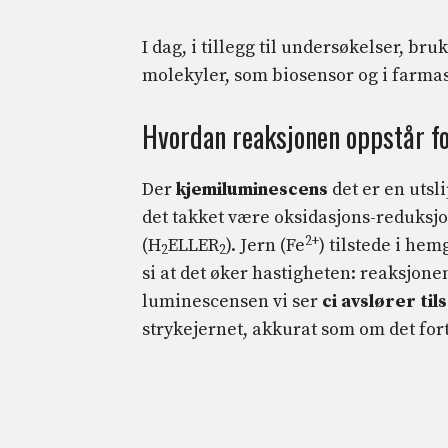
I dag, i tillegg til undersøkelser, br
molekyler, som biosensor og i farmasø
Hvordan reaksjonen oppstår fo
Der
kjemiluminescens
det er en utsli
det takket være oksidasjons-reduks
2+
(H
ELLER
). Jern (Fe
) tilstede i he
2
2
si at det øker hastigheten: reaksjonen
luminescensen vi ser
c
i avslører ti
strykejernet, akkurat som om det fort