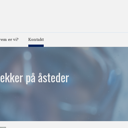
em er vi?
Kontakt
lekker på åsteder