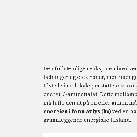
Den fullstendige reaksjonen involve
ladninger og elektroner, men poenge
tilstede i molekylet; erstattes av to
energi, 3-aminoftalat. Dette mellom
må lufte den ut på en eller annen måt
energien i form av lys (hν)
ved en bø
grunnleggende energiske tilstand.