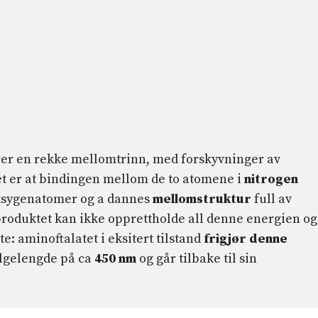
rer en rekke mellomtrinn, med forskyvninger av
t er at bindingen mellom de to atomene i
nitrogen
 oksygenatomer og a dannes
mellomstruktur
full av
produktet kan ikke opprettholde all denne energien og
e: aminoftalatet i eksitert tilstand
frigjør denne
lgelengde på ca
450 nm
og går tilbake til sin