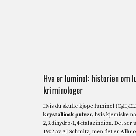
Hva er luminol: historien om 
kriminologer
Hvis du skulle kjøpe luminol (C
H
EL
8
7
krystallinsk pulver,
hvis kjemiske na
2,3.dihydro-1,4-ftalazindion. Det ser u
1902 av AJ Schmitz, men det er
Albr