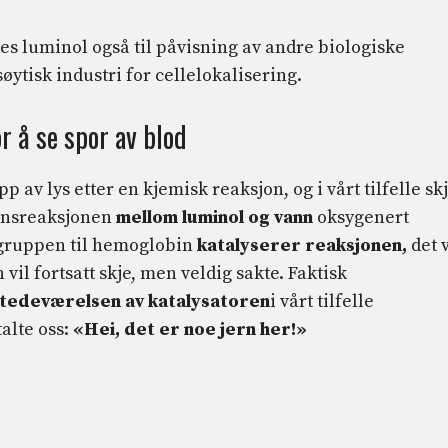
ukes luminol også til påvisning av andre biologiske
ytisk industri for cellelokalisering.
r å se spor av blod
pp av lys etter en kjemisk reaksjon, og i vårt tilfelle sk
jonsreaksjonen
mellom luminol og vann
oksygenert
mgruppen til hemoglobin
katalyserer reaksjonen,
det v
 vil fortsatt skje, men veldig sakte. Faktisk
lstedeværelsen av katalysatoren
i vårt tilfelle
alte oss:
«Hei, det er noe jern her!»