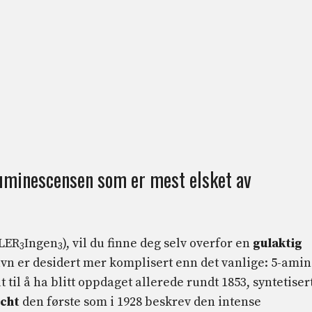
luminescensen som er mest elsket av
LER
Ingen
), vil du finne deg selv overfor en
gulaktig
3
3
vn er desidert mer komplisert enn det vanlige: 5-amin
t til å ha blitt oppdaget allerede rundt 1853, syntetisert
echt
den første som i 1928 beskrev den intense