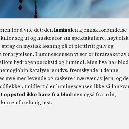
ien for å vite det: den
luminol
en kjemisk forbindelse
skiller seg ut og huskes for sin spektakulære, høyt elsk
 spray en mystisk løsning på et plettfritt gulv og
øre forbrytelsen. Luminescensen vi ser er forårsaket av 
llom hydrogenperoksid og luminol. Men hva har blod
i hemoglobin katalyserer (dvs. fremskynder) denne
es mye mer levende og raskere i nærvær av jern, og de
lodflekker. Imidlertid er luminescensen ikke så langva
t oppstod ikke bare fra blod
men også fra urin,
 kun en foreløpig test.