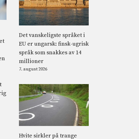
Det vanskeligste språket i
et
EU er ungarsk: finsk-ugrisk
språk som snakkes av 14
en
millioner
7. august 2026
t
rig
Hvite sirkler på trange