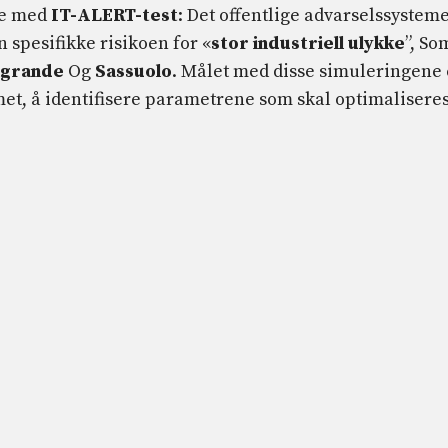
de med
IT-ALERT-test
: Det offentlige advarselssysteme
n spesifikke risikoen for «
stor industriell ulykke
”, So
lgrande
Og
Sassuolo
. Målet med disse simuleringene 
et, å identifisere parametrene som skal optimalisere