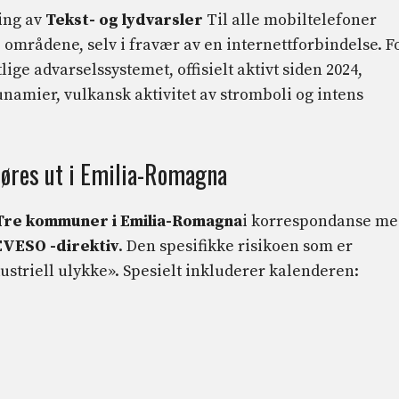
ding av
Tekst- og lydvarsler
Til alle mobiltelefoner
e områdene, selv i fravær av en internettforbindelse. F
lige advarselssystemet, offisielt aktivt siden 2024,
tsunamier, vulkansk aktivitet av stromboli og intens
høres ut i Emilia-Romagna
Tre kommuner i Emilia-Romagna
i korrespondanse me
VESO -direktiv
. Den spesifikke risikoen som er
dustriell ulykke». Spesielt inkluderer kalenderen: