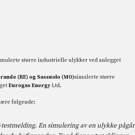
imulerte større industrielle ulykker ved anlegget
rande (RE) og Sassuolo (MO)
simulerte større
get
Eurogas Energy
Ltd.
 være følgende:
T-testmelding. En simulering av en ulykke pågår