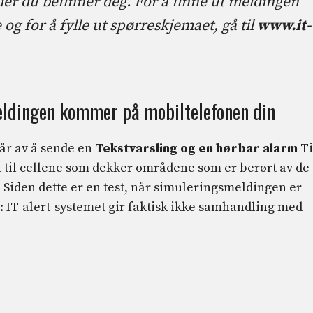
 der du befinner deg. For å finne ut meldingen
re og for å fylle ut spørreskjemaet, gå til
www.it-
eldingen kommer på mobiltelefonen din
år av å sende en
Tekstvarsling og en hørbar alarm
Ti
et til cellene som dekker områdene som er berørt av de
. Siden dette er en test, når simuleringsmeldingen er
: IT-alert-systemet gir faktisk ikke samhandling med