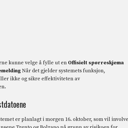
rne kunne velge å fylle ut en
Offisielt spørreskjema
emelding
Når det gjelder systemets funksjon,
er ikke og sikre effektiviteten av
en.
stdatoene
emet er planlagt i morgen 16. oktober, som vil involv
sene Trento og Bolzano på grunn av risikoen for